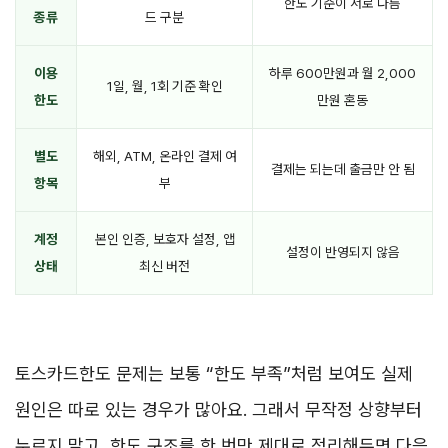
한도 기준이 서로 다름
종류
드 구분
이용
하루 600만원과 월 2,000
1일, 월, 1회 기준 확인
한도
만원 혼동
별도
해외, ATM, 온라인 결제 여
결제는 되는데 출금만 안 됨
항목
부
계정
본인 인증, 보호자 설정, 앱
설정이 반영되지 않음
상태
최신 버전
토스카드한도 문제는 보통 “한도 부족”처럼 보여도 실제
원인은 따로 있는 경우가 많아요. 그래서 무작정 상향부터
누르지 말고, 한도 구조를 한 번만 제대로 정리해두면 다음