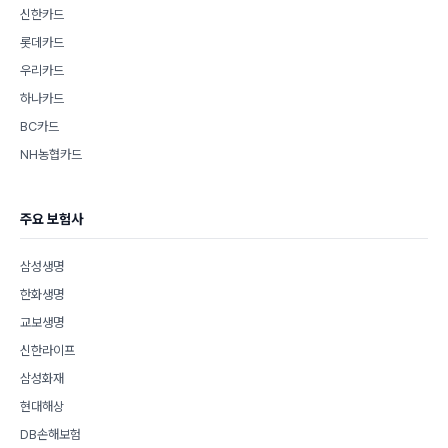
신한카드
롯데카드
우리카드
하나카드
BC카드
NH농협카드
주요 보험사
삼성생명
한화생명
교보생명
신한라이프
삼성화재
현대해상
DB손해보험