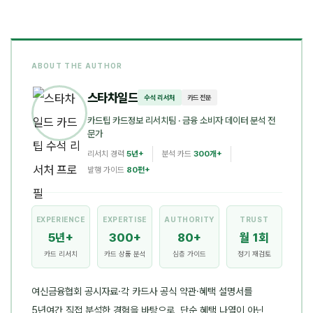
ABOUT THE AUTHOR
스타차일드
수석 리서처
카드 전문
카드팁 카드정보 리서치팀
· 금융 소비자 데이터 분석 전
문가
리서치 경력
5년+
분석 카드
300개+
발행 가이드
80편+
EXPERIENCE
EXPERTISE
AUTHORITY
TRUST
5년+
300+
80+
월 1회
카드 리서치
카드 상품 분석
심층 가이드
정기 재검토
여신금융협회 공시자료·각 카드사 공식 약관·혜택 설명서를
5년여간 직접 분석한 경험을 바탕으로, 단순 혜택 나열이 아닌