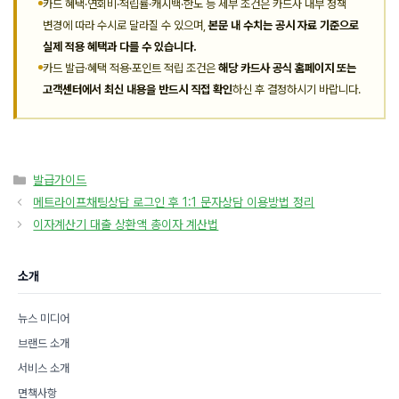
카드 혜택·연회비·적립률·캐시백·한도 등 세부 조건은 카드사 내부 정책
변경에 따라 수시로 달라질 수 있으며,
본문 내 수치는 공시 자료 기준으로
실제 적용 혜택과 다를 수 있습니다.
카드 발급·혜택 적용·포인트 적립 조건은
해당 카드사 공식 홈페이지 또는
고객센터에서 최신 내용을 반드시 직접 확인
하신 후 결정하시기 바랍니다.
카
발급가이드
테
메트라이프채팅상담 로그인 후 1:1 문자상담 이용방법 정리
고
이자계산기 대출 상환액 총이자 계산법
리
소개
뉴스 미디어
브랜드 소개
서비스 소개
면책사항