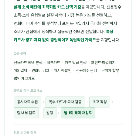
실제 소비 패턴에 최적화된 카드 선택 기준
을 제공합니다. 신용점수·
소득·소비 유형별로 실질 혜택이 가장 높은 카드를 선별하고,
연회비 대비 수익률 분석부터 포인트·마일리지 극대화 전략까지
소비자 관점에서 정직하고 실용적인 정보만 전달합니다.
특정
카드사 광고·제휴 없이 중립적이고 독립적인 가이드
를 지향합니다.
전문 분야
신용카드 혜택 분석
·
체크카드
·
카드 발급 전략
·
포인트·마일리지
·
해외결제
·
연회비 비교
·
캐시백·할인
·
신용점수 관리
·
무이자 할부
·
법인·체크카드
콘텐츠 검수 프로세스
공시자료 수집
›
복수 카드사 교차 검증
›
초고 작성
›
팀 내부 검토
›
발행
›
월 1회 혜택 재검토
참조 데이터 출처