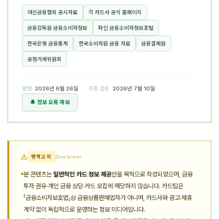
여신금융협회 공시자료
각 카드사 공식 홈페이지
금융감독원 금융소비자정보
파인 금융소비자정보포털
한국은행 금융통계
한국소비자원 금융 자료
금융결제원
공정거래위원회
발행
2026년 6월 26일
· 최종 검토
2026년 7월 10일
🔔 정보 오류 제보
면책고지
Disclaimer
본 콘텐츠는
일반적인 카드 정보 제공
만을 목적으로 작성되었으며, 금융
투자 권유·개인 금융 상담·카드 모집에 해당하지 않습니다. 카드팁은
「금융소비자보호법」상 금융상품판매업자가 아니며, 카드사와 광고·제휴
계약 없이 독립적으로 운영하는 정보 미디어입니다.