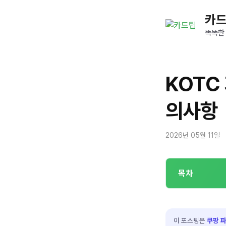
컨
카
텐
츠
똑똑한
로
건
너
KOTC
뛰
기
의사항
2026년 05월 11일
목차
이 포스팅은
쿠팡 