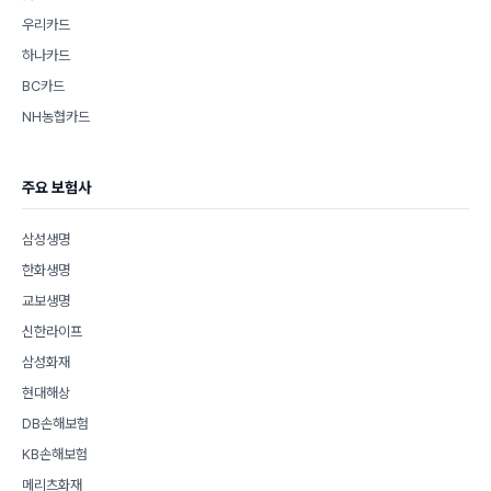
우리카드
하나카드
BC카드
NH농협카드
주요 보험사
삼성생명
한화생명
교보생명
신한라이프
삼성화재
현대해상
DB손해보험
KB손해보험
메리츠화재