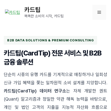
컨
카드팁
텐
메
츠
똑똑한 소비의 시작, 카드팁
로
뉴
건
너
뛰
B2B DATA SOLUTIONS & PREMIUM CONSULTING
기
카드팁(CardTip) 전문 서비스 및 B2B
금융 솔루션
단순히 시중의 유행 카드를 기계적으로 매칭하거나 일회성
신규 가입 혜택을 쫓는 일차원적 소비 설계를 지양합니다.
카드팁(CardTip) 데이터 연구소
는 자체 개발한 퀀트
(Quant) 알고리즘과 정밀한 약관 해독 능력을 바탕으로,
개인 및 법인 고객의 지출을 지능적 자산화 흐름으로