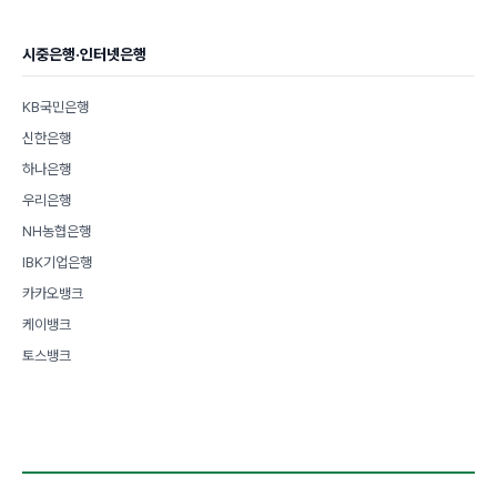
시중은행·인터넷은행
KB국민은행
신한은행
하나은행
우리은행
NH농협은행
IBK기업은행
카카오뱅크
케이뱅크
토스뱅크