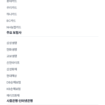
롯데카드
우리카드
하나카드
BC카드
NH농협카드
주요 보험사
삼성생명
한화생명
교보생명
신한라이프
삼성화재
현대해상
DB손해보험
KB손해보험
메리츠화재
시중은행·인터넷은행