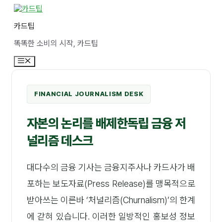
컨
텐
카드팁
츠
로
똑똑한 소비의 시작, 카드팁
건
너
메
뛰
뉴
기
FINANCIAL JOURNALISM DESK
자본의 논리를 배제한
독립 금융 저
널리즘 데스크
대다수의 금융 기사는 금융지주사나 카드사가 배
포하는 보도자료(Press Release)를 맹목적으로
받아쓰는 이른바 ‘처널리즘(Churnalism)’의 한계
에 갇혀 있습니다. 이러한 일방적인 홍보성 정보