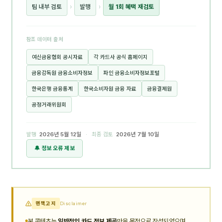
팀 내부 검토
›
발행
›
월 1회 혜택 재검토
참조 데이터 출처
여신금융협회 공시자료
각 카드사 공식 홈페이지
금융감독원 금융소비자정보
파인 금융소비자정보포털
한국은행 금융통계
한국소비자원 금융 자료
금융결제원
공정거래위원회
발행
2026년 5월 12일
· 최종 검토
2026년 7월 10일
🔔 정보 오류 제보
면책고지
Disclaimer
본 콘텐츠는
일반적인 카드 정보 제공
만을 목적으로 작성되었으며,