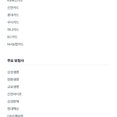
KB국민카드
신한카드
롯데카드
우리카드
하나카드
BC카드
NH농협카드
주요 보험사
삼성생명
한화생명
교보생명
신한라이프
삼성화재
현대해상
DB손해보험