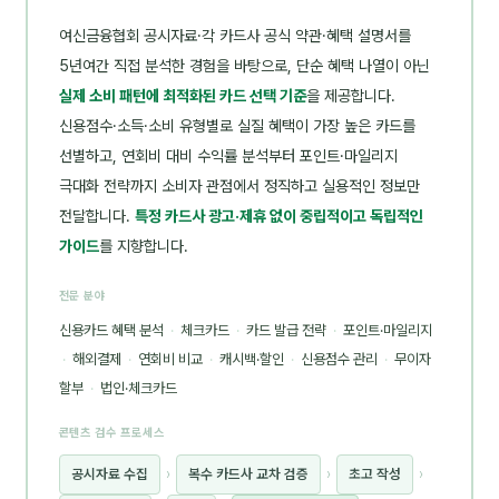
여신금융협회 공시자료·각 카드사 공식 약관·혜택 설명서를
5년여간 직접 분석한 경험을 바탕으로, 단순 혜택 나열이 아닌
실제 소비 패턴에 최적화된 카드 선택 기준
을 제공합니다.
신용점수·소득·소비 유형별로 실질 혜택이 가장 높은 카드를
선별하고, 연회비 대비 수익률 분석부터 포인트·마일리지
극대화 전략까지 소비자 관점에서 정직하고 실용적인 정보만
전달합니다.
특정 카드사 광고·제휴 없이 중립적이고 독립적인
가이드
를 지향합니다.
전문 분야
신용카드 혜택 분석
·
체크카드
·
카드 발급 전략
·
포인트·마일리지
·
해외결제
·
연회비 비교
·
캐시백·할인
·
신용점수 관리
·
무이자
할부
·
법인·체크카드
콘텐츠 검수 프로세스
공시자료 수집
›
복수 카드사 교차 검증
›
초고 작성
›