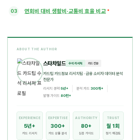
연회비 대비 생활비·교통비 효율 비교
ABOUT THE AUTHOR
스타차일드
수석 리서처
카드 전문
카드팁 카드정보 리서치팀
· 금융 소비자 데이터 분석
전문가
리서치 경력
5년+
분석 카드
300개+
발행 가이드
80편+
EXPERIENCE
EXPERTISE
AUTHORITY
TRUST
5년+
300+
80+
월 1회
카드 리서치
카드 상품 분석
심층 가이드
정기 재검토