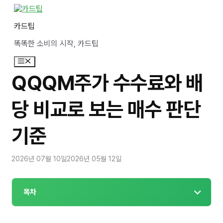
컨
텐
카드팁
츠
로
똑똑한 소비의 시작, 카드팁
건
너
메
뛰
뉴
기
QQQM주가 수수료와 배
당 비교로 보는 매수 판단
기준
2026년 07월 10일
2026년 05월 12일
목차