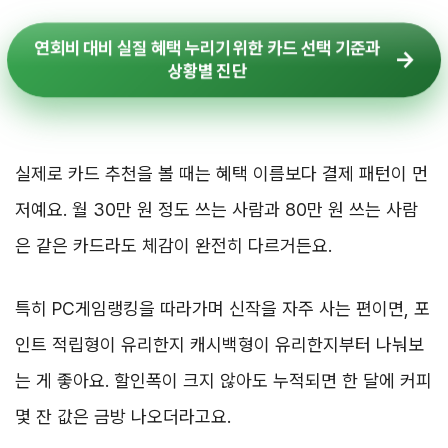
연회비 대비 실질 혜택 누리기 위한 카드 선택 기준과
상황별 진단
실제로 카드 추천을 볼 때는 혜택 이름보다 결제 패턴이 먼
저예요. 월 30만 원 정도 쓰는 사람과 80만 원 쓰는 사람
은 같은 카드라도 체감이 완전히 다르거든요.
특히 PC게임랭킹을 따라가며 신작을 자주 사는 편이면, 포
인트 적립형이 유리한지 캐시백형이 유리한지부터 나눠보
는 게 좋아요. 할인폭이 크지 않아도 누적되면 한 달에 커피
몇 잔 값은 금방 나오더라고요.