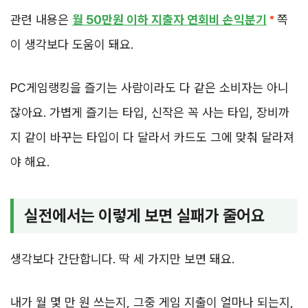
관련 내용은
월 50만원 이하 지출자 연회비 손익분기
쪽
이 생각보다 도움이 돼요.
PC게임랭킹을 즐기는 사람이라도 다 같은 소비자는 아니
잖아요. 가볍게 즐기는 타입, 신작은 꼭 사는 타입, 장비까
지 같이 바꾸는 타입이 다 달라서 카드도 그에 맞춰 달라져
야 해요.
실전에서는 이렇게 보면 실패가 줄어요
생각보다 간단합니다. 딱 세 가지만 보면 돼요.
내가 월 몇 만 원 쓰는지, 그중 게임 지출이 얼마나 되는지,