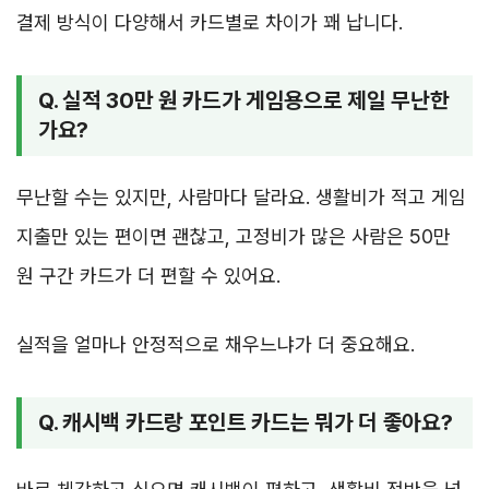
결제 방식이 다양해서 카드별로 차이가 꽤 납니다.
Q. 실적 30만 원 카드가 게임용으로 제일 무난한
가요?
무난할 수는 있지만, 사람마다 달라요. 생활비가 적고 게임
지출만 있는 편이면 괜찮고, 고정비가 많은 사람은 50만
원 구간 카드가 더 편할 수 있어요.
실적을 얼마나 안정적으로 채우느냐가 더 중요해요.
Q. 캐시백 카드랑 포인트 카드는 뭐가 더 좋아요?