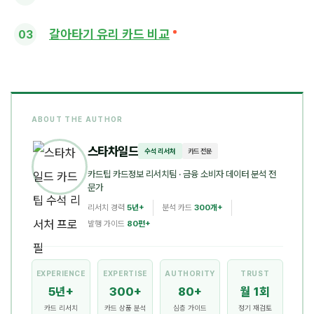
갈아타기 유리 카드 비교
ABOUT THE AUTHOR
스타차일드
수석 리서처
카드 전문
카드팁 카드정보 리서치팀
· 금융 소비자 데이터 분석 전
문가
리서치 경력
5년+
분석 카드
300개+
발행 가이드
80편+
EXPERIENCE
EXPERTISE
AUTHORITY
TRUST
5년+
300+
80+
월 1회
카드 리서치
카드 상품 분석
심층 가이드
정기 재검토