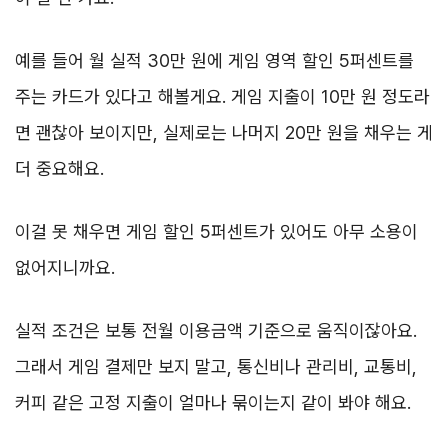
예를 들어 월 실적 30만 원에 게임 영역 할인 5퍼센트를
주는 카드가 있다고 해볼게요. 게임 지출이 10만 원 정도라
면 괜찮아 보이지만, 실제로는 나머지 20만 원을 채우는 게
더 중요해요.
이걸 못 채우면 게임 할인 5퍼센트가 있어도 아무 소용이
없어지니까요.
실적 조건은 보통 전월 이용금액 기준으로 움직이잖아요.
그래서 게임 결제만 보지 말고, 통신비나 관리비, 교통비,
커피 같은 고정 지출이 얼마나 묶이는지 같이 봐야 해요.