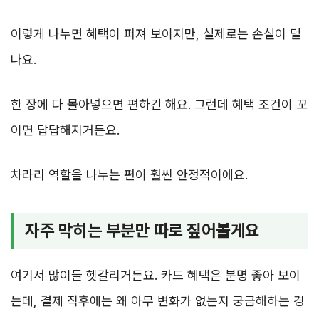
이렇게 나누면 혜택이 퍼져 보이지만, 실제로는 손실이 덜
나요.
한 장에 다 몰아넣으면 편하긴 해요. 그런데 혜택 조건이 꼬
이면 답답해지거든요.
차라리 역할을 나누는 편이 훨씬 안정적이에요.
자주 막히는 부분만 따로 짚어볼게요
여기서 많이들 헷갈리거든요. 카드 혜택은 분명 좋아 보이
는데, 결제 직후에는 왜 아무 변화가 없는지 궁금해하는 경