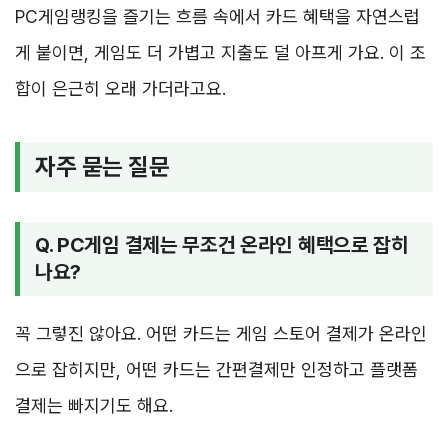
PC게임랭킹을 즐기는 흐름 속에서 카드 혜택을 자연스럽
게 붙이면, 게임도 더 가볍고 지출도 덜 아프게 가요. 이 조
합이 은근히 오래 가더라고요.
자주 묻는 질문
Q. PC게임 결제는 무조건 온라인 혜택으로 잡히
나요?
꼭 그렇진 않아요. 어떤 카드는 게임 스토어 결제가 온라인
으로 잡히지만, 어떤 카드는 간편결제만 인정하고 플랫폼
결제는 빠지기도 해요.