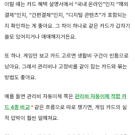
이럴 때는 카드 혜택 설명서에서 “국내 온라인”인지 “해외
결제”인지, “간편결제”인지, “디지털 콘텐츠”가 포함되는
지 확인하는 게 좋아요. 그 차이 하나로 같은 카드가 갑자기
쓸모 있어지거나 애매해지거든요.
또 하나. 게임만 보고 카드 고르면 생활비 구간이 빈틈으로
남아요. 그래서 관리비나 고정비를 같이 잡는 카드와 묶는
방법도 좋아요.
예를 들면 관리비 자동이체 쪽은
관리비 자동이체 적합 카
드 4종 비교
같은 흐름으로 따로 챙기면, 게임 카드의 실
적 압박이 훨씬 덜해져요.