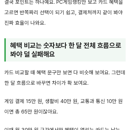
결국 포인트는 하나예요. PC게임랭킹만 보고 카드 혜택을
고르면 반쪽짜리 선택이 되기 쉽고, 결제처까지 같이 봐야
진짜 효율이 나와요.
혜택 비교는 숫자보다 한 달 전체 흐름으로
봐야 덜 실패해요
카드 비교할 때 혜택 문구만 보면 다 비슷해 보여요. 그런데
한 달 흐름으로 바꾸면 차이가 확 보여요.
게임 결제 15만 원, 생활비 40만 원, 교통과 통신 10만 원
이면 총 65만 원이잖아요.
이때 월 30만 원 구간에서만 혜택이 열리는 카드는 남는