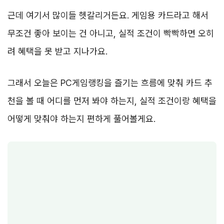
근데 여기서 많이들 헷갈리거든요. 게임용 카드라고 해서
무조건 좋아 보이는 건 아니고, 실적 조건이 빡빡하면 오히
려 혜택을 못 받고 지나가요.
그래서 오늘은 PC게임랭킹을 즐기는 흐름에 맞춰 카드 추
천을 볼 때 어디를 먼저 봐야 하는지, 실적 조건이랑 혜택을
어떻게 맞춰야 하는지 편하게 풀어볼게요.