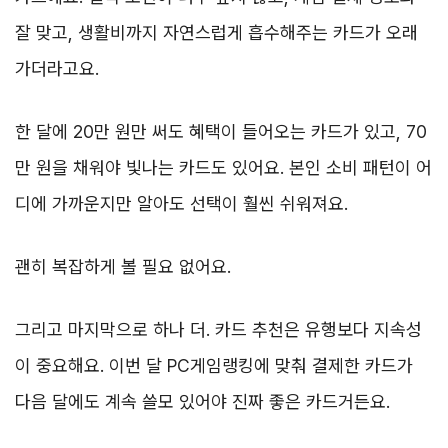
잘 맞고, 생활비까지 자연스럽게 흡수해주는 카드가 오래
가더라고요.
한 달에 20만 원만 써도 혜택이 들어오는 카드가 있고, 70
만 원을 채워야 빛나는 카드도 있어요. 본인 소비 패턴이 어
디에 가까운지만 알아도 선택이 훨씬 쉬워져요.
괜히 복잡하게 볼 필요 없어요.
그리고 마지막으로 하나 더. 카드 추천은 유행보다 지속성
이 중요해요. 이번 달 PC게임랭킹에 맞춰 결제한 카드가
다음 달에도 계속 쓸모 있어야 진짜 좋은 카드거든요.