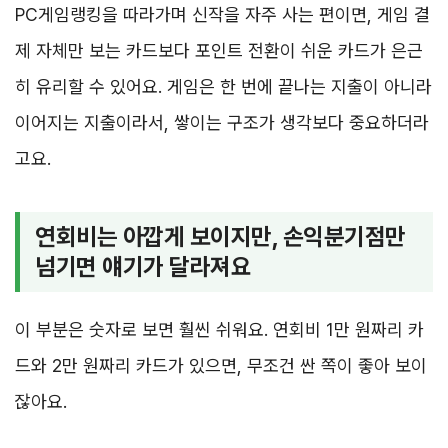
PC게임랭킹을 따라가며 신작을 자주 사는 편이면, 게임 결
제 자체만 보는 카드보다 포인트 전환이 쉬운 카드가 은근
히 유리할 수 있어요. 게임은 한 번에 끝나는 지출이 아니라
이어지는 지출이라서, 쌓이는 구조가 생각보다 중요하더라
고요.
연회비는 아깝게 보이지만, 손익분기점만
넘기면 얘기가 달라져요
이 부분은 숫자로 보면 훨씬 쉬워요. 연회비 1만 원짜리 카
드와 2만 원짜리 카드가 있으면, 무조건 싼 쪽이 좋아 보이
잖아요.