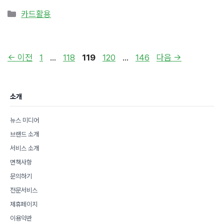
카
카드활용
테
고
리
페
페
페
페
페
←
이전
1
…
118
119
120
…
146
다음
→
이
이
이
이
이
지
지
지
지
지
소개
뉴스 미디어
브랜드 소개
서비스 소개
면책사항
문의하기
전문서비스
제휴페이지
이용약관