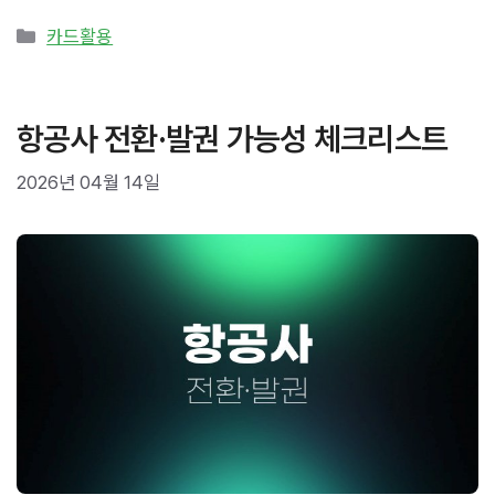
카
카드활용
테
고
리
항공사 전환·발권 가능성 체크리스트
2026년 04월 14일