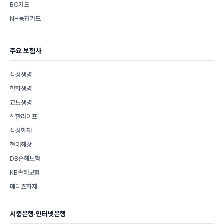
BC카드
NH농협카드
주요 보험사
삼성생명
한화생명
교보생명
신한라이프
삼성화재
현대해상
DB손해보험
KB손해보험
메리츠화재
시중은행·인터넷은행