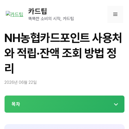
컨
카드팁
텐
메
츠
똑똑한 소비의 시작, 카드팁
로
뉴
건
NH농협카드포인트 사용처
너
뛰
와 적립·잔액 조회 방법 정
기
리
2026년 06월 22일
목차