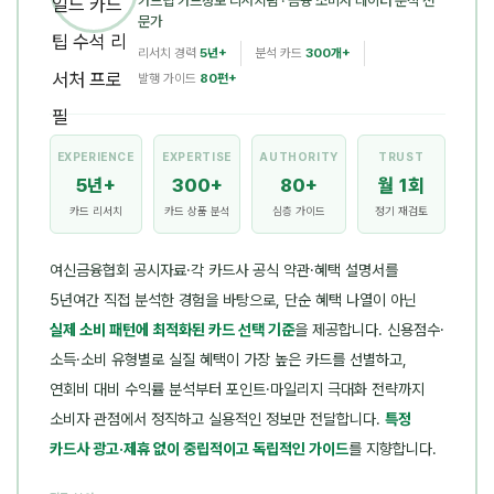
카드팁 카드정보 리서치팀
· 금융 소비자 데이터 분석 전
문가
리서치 경력
5년+
분석 카드
300개+
발행 가이드
80편+
EXPERIENCE
EXPERTISE
AUTHORITY
TRUST
5년+
300+
80+
월 1회
카드 리서치
카드 상품 분석
심층 가이드
정기 재검토
여신금융협회 공시자료·각 카드사 공식 약관·혜택 설명서를
5년여간 직접 분석한 경험을 바탕으로, 단순 혜택 나열이 아닌
실제 소비 패턴에 최적화된 카드 선택 기준
을 제공합니다. 신용점수·
소득·소비 유형별로 실질 혜택이 가장 높은 카드를 선별하고,
연회비 대비 수익률 분석부터 포인트·마일리지 극대화 전략까지
소비자 관점에서 정직하고 실용적인 정보만 전달합니다.
특정
카드사 광고·제휴 없이 중립적이고 독립적인 가이드
를 지향합니다.