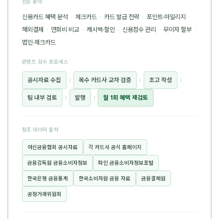
전문 분야
신용카드 혜택 분석
·
체크카드
·
카드 발급 전략
·
포인트·마일리지
·
해외결제
·
연회비 비교
·
캐시백·할인
·
신용점수 관리
·
무이자 할부
·
법인·체크카드
콘텐츠 검수 프로세스
공시자료 수집
›
복수 카드사 교차 검증
›
초고 작성
›
팀 내부 검토
›
발행
›
월 1회 혜택 재검토
참조 데이터 출처
여신금융협회 공시자료
각 카드사 공식 홈페이지
금융감독원 금융소비자정보
파인 금융소비자정보포털
한국은행 금융통계
한국소비자원 금융 자료
금융결제원
공정거래위원회