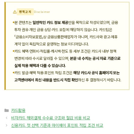
면책고지
Disclaimer
본 콘텐츠는
일반적인 카드 정보 제공
만을 목적으로 작성되었으며, 금융
투자 권유·개인 금융 상담·카드 모집에 해당하지 않습니다. 카드팁은
「금융소비자보호법」상 금융상품판매업자가 아니며, 카드사와 광고·제휴
계약 없이 독립적으로 운영하는 정보 미디어입니다.
카드 혜택·연회비·적립률·캐시백·한도 등 세부 조건은 카드사 내부 정책
변경에 따라 수시로 달라질 수 있으며,
본문 내 수치는 공시 자료 기준으로
실제 적용 혜택과 다를 수 있습니다.
카드 발급·혜택 적용·포인트 적립 조건은
해당 카드사 공식 홈페이지 또는
고객센터에서 최신 내용을 반드시 직접 확인
하신 후 결정하시기 바랍니다.
카
카드활용
테
비자카드 해외결제 수수료 구조와 절감 비용 비교
고
신용카드 첫 선택 기준과 마이페이 포인트 적립 조건 비교
리