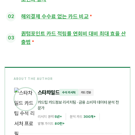
해외결제 수수료 없는 카드 비교
퀀텀포인트 카드 적립률 연회비 대비 최대 효율 산
출법
ABOUT THE AUTHOR
스타차일드
수석 리서처
카드 전문
카드팁 카드정보 리서치팀
· 금융 소비자 데이터 분석 전
문가
리서치 경력
5년+
분석 카드
300개+
발행 가이드
80편+