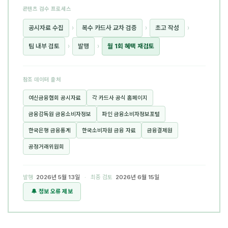
콘텐츠 검수 프로세스
공시자료 수집
›
복수 카드사 교차 검증
›
초고 작성
›
팀 내부 검토
›
발행
›
월 1회 혜택 재검토
참조 데이터 출처
여신금융협회 공시자료
각 카드사 공식 홈페이지
금융감독원 금융소비자정보
파인 금융소비자정보포털
한국은행 금융통계
한국소비자원 금융 자료
금융결제원
공정거래위원회
발행
2026년 5월 13일
· 최종 검토
2026년 6월 15일
🔔 정보 오류 제보