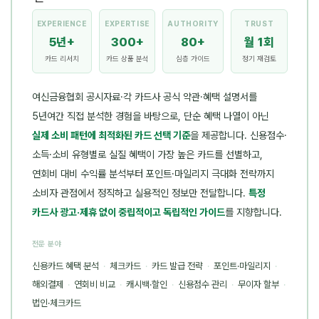
EXPERIENCE
EXPERTISE
AUTHORITY
TRUST
5년+
300+
80+
월 1회
카드 리서치
카드 상품 분석
심층 가이드
정기 재검토
여신금융협회 공시자료·각 카드사 공식 약관·혜택 설명서를
5년여간 직접 분석한 경험을 바탕으로, 단순 혜택 나열이 아닌
실제 소비 패턴에 최적화된 카드 선택 기준
을 제공합니다. 신용점수·
소득·소비 유형별로 실질 혜택이 가장 높은 카드를 선별하고,
연회비 대비 수익률 분석부터 포인트·마일리지 극대화 전략까지
소비자 관점에서 정직하고 실용적인 정보만 전달합니다.
특정
카드사 광고·제휴 없이 중립적이고 독립적인 가이드
를 지향합니다.
전문 분야
신용카드 혜택 분석
·
체크카드
·
카드 발급 전략
·
포인트·마일리지
·
해외결제
·
연회비 비교
·
캐시백·할인
·
신용점수 관리
·
무이자 할부
·
법인·체크카드