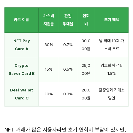
가스비
환전
연회
카드 이름
추가 혜택
지원률
우대율
비
NFT Pay
30,0
월 최대 10회 가
30%
0.7%
Card A
00원
스비 무료
Crypto
25,0
암호화폐 적립
15%
0.5%
Saver Card B
00원
1.5%
DeFi Wallet
20,0
탈중앙화 거래소
10%
0.3%
Card C
00원
할인
NFT 거래가 많은 사용자라면 초기 연회비 부담이 있지만,