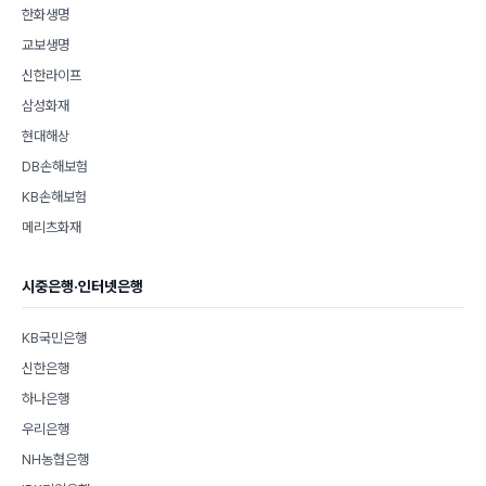
한화생명
교보생명
신한라이프
삼성화재
현대해상
DB손해보험
KB손해보험
메리츠화재
시중은행·인터넷은행
KB국민은행
신한은행
하나은행
우리은행
NH농협은행