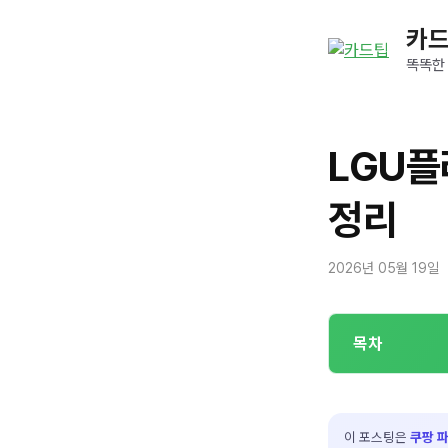
컨
카
텐
츠
똑똑한
로
건
너
LGU
뛰
기
정리
2026년 05월 19일
목차
이 포스팅은
쿠팡 