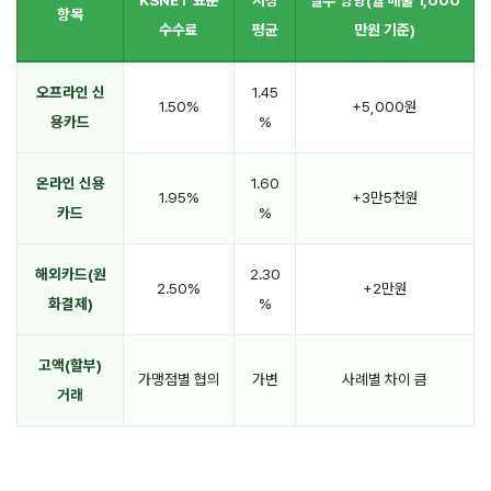
KSNET 표준
시장
실무 영향(월 매출 1,000
항목
수수료
평균
만원 기준)
오프라인 신
1.45
1.50%
+5,000원
용카드
%
온라인 신용
1.60
1.95%
+3만5천원
카드
%
해외카드(원
2.30
2.50%
+2만원
화결제)
%
고액(할부)
가맹점별 협의
가변
사례별 차이 큼
거래