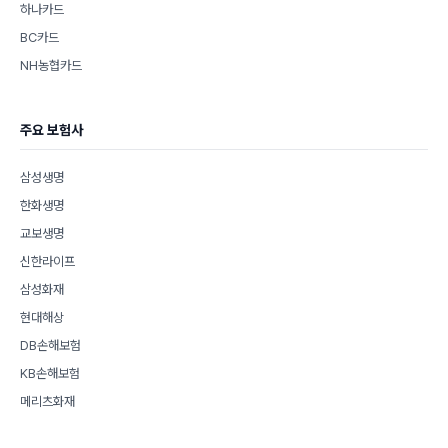
하나카드
BC카드
NH농협카드
주요 보험사
삼성생명
한화생명
교보생명
신한라이프
삼성화재
현대해상
DB손해보험
KB손해보험
메리츠화재