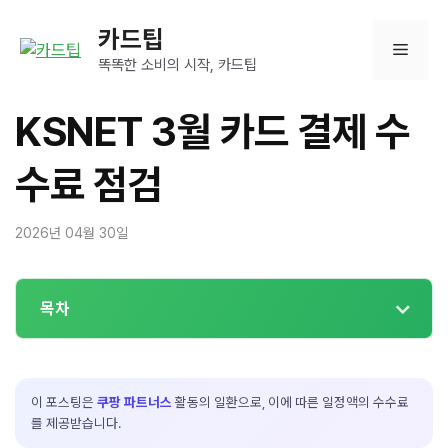
컨
카드팁
텐
메
츠
똑똑한 소비의 시작, 카드팁
로
뉴
건
KSNET 3월 카드 결제 수
너
뛰
수료 점검
기
2026년 04월 30일
목차
이 포스팅은
쿠팡 파트너스
활동의 일환으로, 이에 따른 일정액의 수수료
를 제공받습니다.