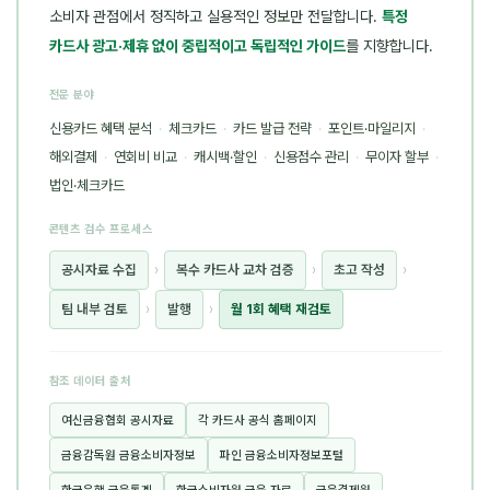
소비자 관점에서 정직하고 실용적인 정보만 전달합니다.
특정
카드사 광고·제휴 없이 중립적이고 독립적인 가이드
를 지향합니다.
전문 분야
신용카드 혜택 분석
·
체크카드
·
카드 발급 전략
·
포인트·마일리지
·
해외결제
·
연회비 비교
·
캐시백·할인
·
신용점수 관리
·
무이자 할부
·
법인·체크카드
콘텐츠 검수 프로세스
공시자료 수집
›
복수 카드사 교차 검증
›
초고 작성
›
팀 내부 검토
›
발행
›
월 1회 혜택 재검토
참조 데이터 출처
여신금융협회 공시자료
각 카드사 공식 홈페이지
금융감독원 금융소비자정보
파인 금융소비자정보포털
한국은행 금융통계
한국소비자원 금융 자료
금융결제원