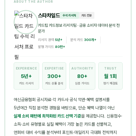
ABOUT THE AUTHOR
스타차일드
수석 리서처
카드 전문
카드팁 카드정보 리서치팀
· 금융 소비자 데이터 분석 전
문가
리서치 경력
5년+
분석 카드
300개+
발행 가이드
80편+
EXPERIENCE
EXPERTISE
AUTHORITY
TRUST
5년+
300+
80+
월 1회
카드 리서치
카드 상품 분석
심층 가이드
정기 재검토
여신금융협회 공시자료·각 카드사 공식 약관·혜택 설명서를
5년여간 직접 분석한 경험을 바탕으로, 단순 혜택 나열이 아닌
실제 소비 패턴에 최적화된 카드 선택 기준
을 제공합니다. 신용점수·
소득·소비 유형별로 실질 혜택이 가장 높은 카드를 선별하고,
연회비 대비 수익률 분석부터 포인트·마일리지 극대화 전략까지