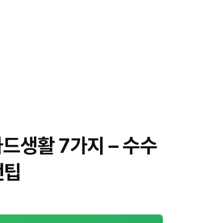
카드생활 7가지 – 수수
전팁