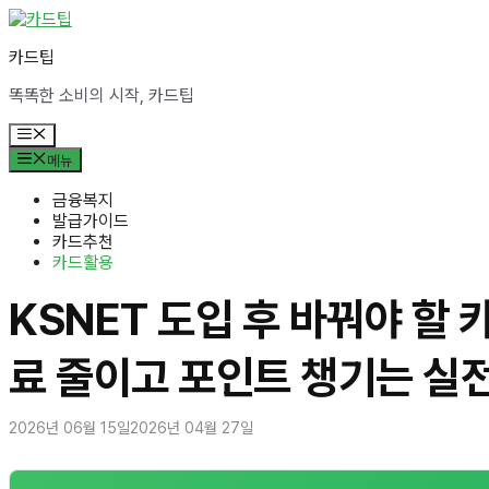
컨
텐
카드팁
츠
로
똑똑한 소비의 시작, 카드팁
건
너
메
뛰
뉴
메뉴
기
금융복지
발급가이드
카드추천
카드활용
KSNET 도입 후 바꿔야 할 
료 줄이고 포인트 챙기는 실
2026년 06월 15일
2026년 04월 27일