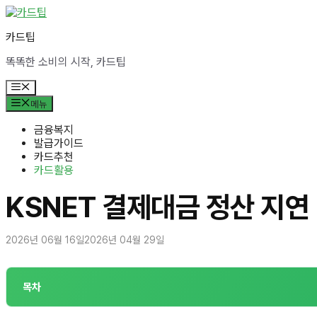
컨
텐
카드팁
츠
로
똑똑한 소비의 시작, 카드팁
건
너
메
뛰
뉴
메뉴
기
금융복지
발급가이드
카드추천
카드활용
KSNET 결제대금 정산 지연
2026년 06월 16일
2026년 04월 29일
목차