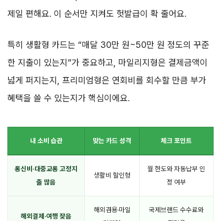
제일 편해요. 이 순서만 지켜도 헛발급이 확 줄어요.
특히 생활형 카드는 “매달 30만 원~50만 원 정도의 꾸준
한 지출이 있는지”가 중요하고, 마일리지형은 결제금액이
넓게 퍼지는지, 프리미엄형은 연회비를 회수할 만큼 부가
혜택을 쓸 수 있는지가 핵심이에요.
내 소비 습관
맞는 카드 성격
체크 포인트
통신비·대중교통 고정지
월 한도와 자동납부 인
생활비 할인형
출 많음
정 여부
해외겸용·마일
국제브랜드 수수료와
해외결제·여행 잦음