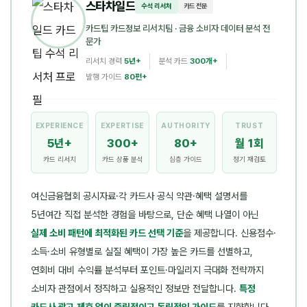
스타차일드
수석 리서처
카드 전문
카드팁 카드정보 리서치팀
· 금융 소비자 데이터 분석 전
문가
리서치 경력
5년+
분석 카드
300개+
발행 가이드
80편+
EXPERIENCE
EXPERTISE
AUTHORITY
TRUST
5년+
300+
80+
월 1회
카드 리서치
카드 상품 분석
심층 가이드
정기 재검토
여신금융협회 공시자료·각 카드사 공식 약관·혜택 설명서를
5년여간 직접 분석한 경험을 바탕으로, 단순 혜택 나열이 아닌
실제 소비 패턴에 최적화된 카드 선택 기준
을 제공합니다. 신용점수·
소득·소비 유형별로 실질 혜택이 가장 높은 카드를 선별하고,
연회비 대비 수익률 분석부터 포인트·마일리지 극대화 전략까지
소비자 관점에서 정직하고 실용적인 정보만 전달합니다.
특정
카드사 광고·제휴 없이 중립적이고 독립적인 가이드
를 지향합니다.