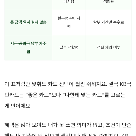
리지형
적립률
할부형·무이자
큰 금액 일시 결제 많음
할부 기간별 수수료
형
세금·공과금 납부 자주
납부 적합형
적립 제외 여부
함
이 표처럼만 맞춰도 카드 선택이 훨씬 쉬워져요. 결국 KB국
민카드는 “좋은 카드”보다 “나한테 맞는 카드”를 고르는
게 반이에요.
혜택은 많아 보여도 내가 못 쓰면 의미가 없고, 조건이 단순
해도 내 지출에 딱 맞으면 생각보다 꽤 세게 아껴져요. KB