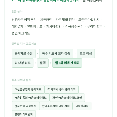
전문 분야
신용카드 혜택 분석
·
체크카드
·
카드 발급 전략
·
포인트·마일리지
·
해외결제
·
연회비 비교
·
캐시백·할인
·
신용점수 관리
·
무이자 할부
·
법인·체크카드
콘텐츠 검수 프로세스
공시자료 수집
›
복수 카드사 교차 검증
›
초고 작성
›
팀 내부 검토
›
발행
›
월 1회 혜택 재검토
참조 데이터 출처
여신금융협회 공시자료
각 카드사 공식 홈페이지
금융감독원 금융소비자정보
파인 금융소비자정보포털
한국은행 금융통계
한국소비자원 금융 자료
금융결제원
공정거래위원회