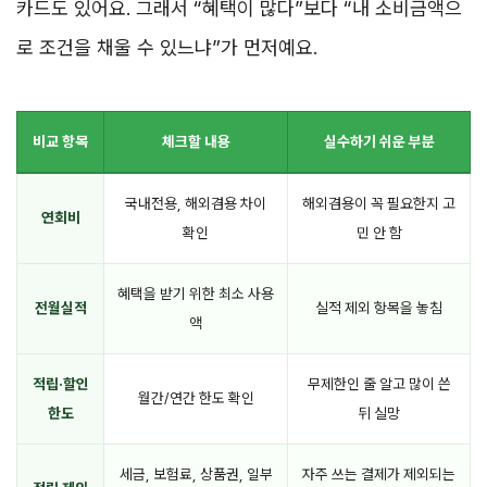
카드도 있어요. 그래서 “혜택이 많다”보다 “내 소비금액으
로 조건을 채울 수 있느냐”가 먼저예요.
비교 항목
체크할 내용
실수하기 쉬운 부분
국내전용, 해외겸용 차이
해외겸용이 꼭 필요한지 고
연회비
확인
민 안 함
혜택을 받기 위한 최소 사용
전월실적
실적 제외 항목을 놓침
액
적립·할인
무제한인 줄 알고 많이 쓴
월간/연간 한도 확인
한도
뒤 실망
세금, 보험료, 상품권, 일부
자주 쓰는 결제가 제외되는