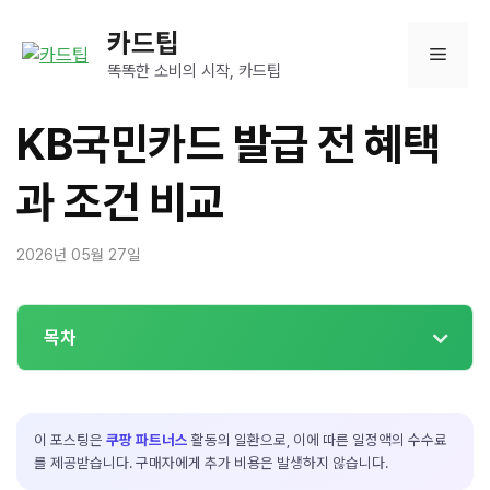
컨
카드팁
텐
메
츠
똑똑한 소비의 시작, 카드팁
로
뉴
건
KB국민카드 발급 전 혜택
너
뛰
과 조건 비교
기
2026년 05월 27일
목차
이 포스팅은
쿠팡 파트너스
활동의 일환으로, 이에 따른 일정액의 수수료
를 제공받습니다. 구매자에게 추가 비용은 발생하지 않습니다.