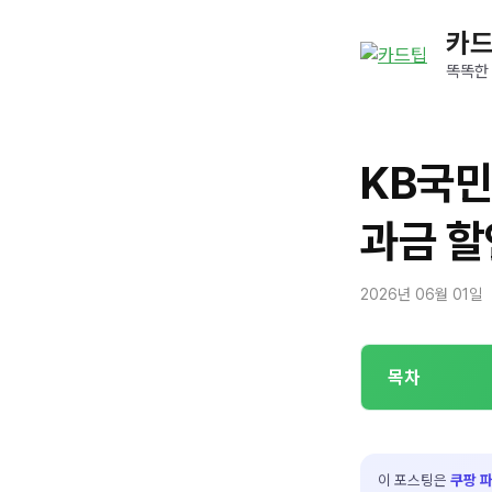
컨
카
텐
츠
똑똑한
로
건
너
KB국민
뛰
기
과금 할
2026년 06월 01일
목차
이 포스팅은
쿠팡 