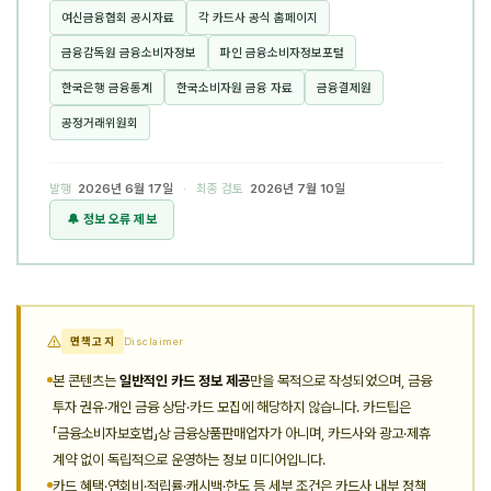
여신금융협회 공시자료
각 카드사 공식 홈페이지
금융감독원 금융소비자정보
파인 금융소비자정보포털
한국은행 금융통계
한국소비자원 금융 자료
금융결제원
공정거래위원회
발행
2026년 6월 17일
· 최종 검토
2026년 7월 10일
🔔 정보 오류 제보
면책고지
Disclaimer
본 콘텐츠는
일반적인 카드 정보 제공
만을 목적으로 작성되었으며, 금융
투자 권유·개인 금융 상담·카드 모집에 해당하지 않습니다. 카드팁은
「금융소비자보호법」상 금융상품판매업자가 아니며, 카드사와 광고·제휴
계약 없이 독립적으로 운영하는 정보 미디어입니다.
카드 혜택·연회비·적립률·캐시백·한도 등 세부 조건은 카드사 내부 정책