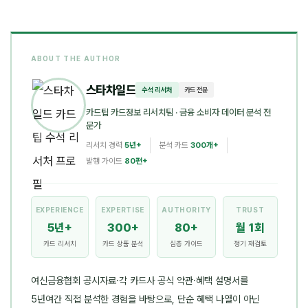
ABOUT THE AUTHOR
스타차일드
수석 리서처
카드 전문
카드팁 카드정보 리서치팀
· 금융 소비자 데이터 분석 전
문가
리서치 경력
5년+
분석 카드
300개+
발행 가이드
80편+
EXPERIENCE
EXPERTISE
AUTHORITY
TRUST
5년+
300+
80+
월 1회
카드 리서치
카드 상품 분석
심층 가이드
정기 재검토
여신금융협회 공시자료·각 카드사 공식 약관·혜택 설명서를
5년여간 직접 분석한 경험을 바탕으로, 단순 혜택 나열이 아닌