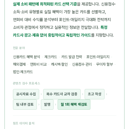
실제 소비 패턴에 최적화된 카드 선택 기준
을 제공합니다. 신용점수·
소득·소비 유형별로 실질 혜택이 가장 높은 카드를 선별하고,
연회비 대비 수익률 분석부터 포인트·마일리지 극대화 전략까지
소비자 관점에서 정직하고 실용적인 정보만 전달합니다.
특정
카드사 광고·제휴 없이 중립적이고 독립적인 가이드
를 지향합니다.
전문 분야
신용카드 혜택 분석
·
체크카드
·
카드 발급 전략
·
포인트·마일리지
·
해외결제
·
연회비 비교
·
캐시백·할인
·
신용점수 관리
·
무이자 할부
·
법인·체크카드
콘텐츠 검수 프로세스
공시자료 수집
›
복수 카드사 교차 검증
›
초고 작성
›
팀 내부 검토
›
발행
›
월 1회 혜택 재검토
참조 데이터 출처