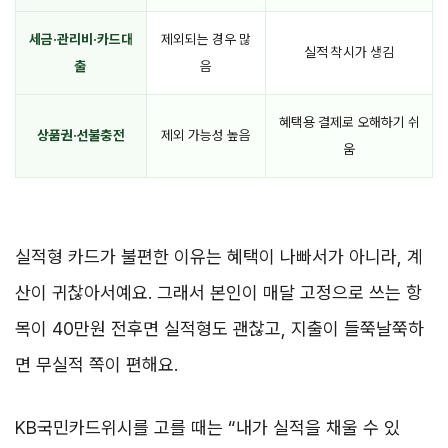
세금·관리비·카드대
제외되는 경우 많
실적 착시가 생김
출
음
혜택용 결제로 오해하기 쉬
상품권·선불충전
제외 가능성 높음
움
실적형 카드가 불편한 이유는 혜택이 나빠서가 아니라, 계
산이 귀찮아서예요. 그래서 본인이 매달 고정으로 쓰는 항
목이 40만원 전후면 실적형도 괜찮고, 지출이 들쭉날쭉하
면 무실적 쪽이 편해요.
KB국민카드위시를 고를 때는 “내가 실적을 채울 수 있