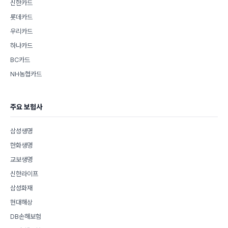
신한카드
롯데카드
우리카드
하나카드
BC카드
NH농협카드
주요 보험사
삼성생명
한화생명
교보생명
신한라이프
삼성화재
현대해상
DB손해보험