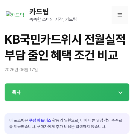
컨
카드팁
텐
메
츠
똑똑한 소비의 시작, 카드팁
로
뉴
건
KB국민카드위시 전월실적
너
뛰
부담 줄인 혜택 조건 비교
기
2026년 06월 17일
목차
이 포스팅은
쿠팡 파트너스
활동의 일환으로, 이에 따른 일정액의 수수료
를 제공받습니다. 구매자에게 추가 비용은 발생하지 않습니다.