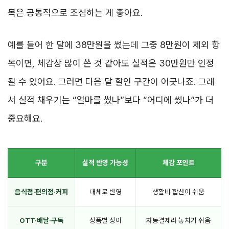
목은 공통적으로 조심하는 게 좋아요.
예를 들어 한 달에 38만원을 썼는데 그중 8만원이 제외 항
목이면, 체감상 많이 쓴 것 같아도 실적은 30만원만 인정
될 수 있어요. 그러면 다음 달 할인 구간이 어긋나죠. 그래
서 실적 채우기는 “얼마를 썼나”보다 “어디에 썼나”가 더
중요해요.
구분
실적 반영 가능성
체감 포인트
음식점·편의점·커피
대체로 반영
생활비 합산이 쉬움
OTT·배달·구독
상품별 상이
자동결제라 놓치기 쉬움