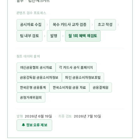
할부
·
법인·체크카드
콘텐츠 검수 프로세스
공시자료 수집
›
복수 카드사 교차 검증
›
초고 작성
›
팀 내부 검토
›
발행
›
월 1회 혜택 재검토
참조 데이터 출처
여신금융협회 공시자료
각 카드사 공식 홈페이지
금융감독원 금융소비자정보
파인 금융소비자정보포털
한국은행 금융통계
한국소비자원 금융 자료
금융결제원
공정거래위원회
발행
2026년 6월 19일
· 최종 검토
2026년 7월 10일
🔔 정보 오류 제보