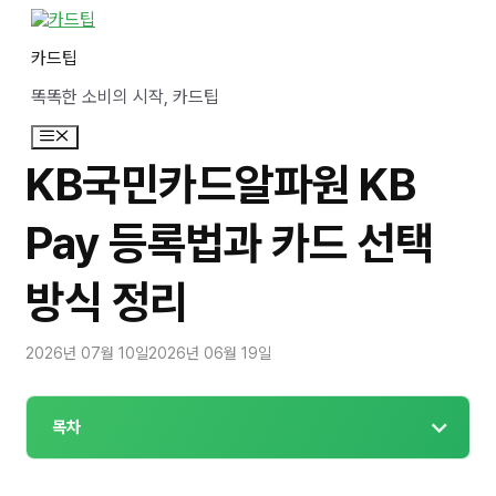
컨
텐
카드팁
츠
로
똑똑한 소비의 시작, 카드팁
건
너
메
뛰
뉴
기
KB국민카드알파원 KB
Pay 등록법과 카드 선택
방식 정리
2026년 07월 10일
2026년 06월 19일
목차