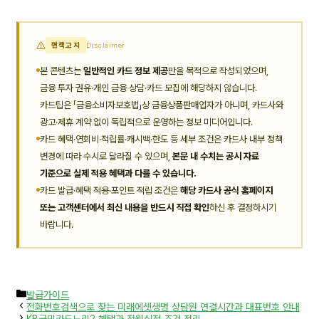
면책고지
Disclaimer
본 콘텐츠는
일반적인 카드 정보 제공
만을 목적으로 작성되었으며,
금융 투자 권유·개인 금융 상담·카드 모집에 해당하지 않습니다.
카드팁은 「금융소비자보호법」상 금융상품판매업자가 아니며, 카드사와
광고·제휴 계약 없이 독립적으로 운영하는 정보 미디어입니다.
카드 혜택·연회비·적립률·캐시백·한도 등 세부 조건은 카드사 내부 정책
변경에 따라 수시로 달라질 수 있으며,
본문 내 수치는 공시 자료
기준으로 실제 적용 혜택과 다를 수 있습니다.
카드 발급·혜택 적용·포인트 적립 조건은
해당 카드사 공식 홈페이지
또는 고객센터에서 최신 내용을 반드시 직접 확인
하신 후 결정하시기
바랍니다.
카
발급가이드
테
전화번호검색으로 찾는 미래에셋생명 상담원 연결시간과 대표번호 안내
고