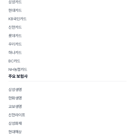
삼성카드
현대카드
KB국민카드
신한카드
롯데카드
우리카드
하나카드
BC카드
NH농협카드
주요 보험사
삼성생명
한화생명
교보생명
신한라이프
삼성화재
현대해상