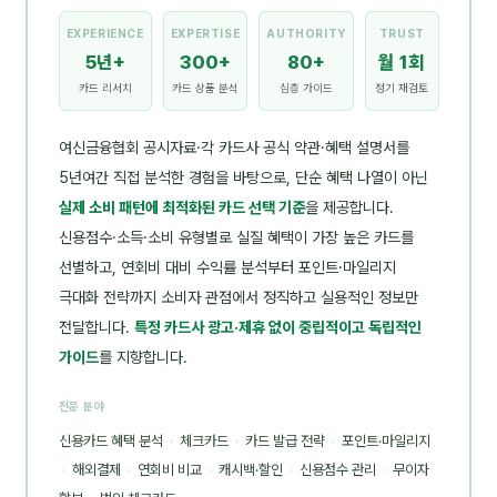
EXPERIENCE
EXPERTISE
AUTHORITY
TRUST
5년+
300+
80+
월 1회
카드 리서치
카드 상품 분석
심층 가이드
정기 재검토
여신금융협회 공시자료·각 카드사 공식 약관·혜택 설명서를
5년여간 직접 분석한 경험을 바탕으로, 단순 혜택 나열이 아닌
실제 소비 패턴에 최적화된 카드 선택 기준
을 제공합니다.
신용점수·소득·소비 유형별로 실질 혜택이 가장 높은 카드를
선별하고, 연회비 대비 수익률 분석부터 포인트·마일리지
극대화 전략까지 소비자 관점에서 정직하고 실용적인 정보만
전달합니다.
특정 카드사 광고·제휴 없이 중립적이고 독립적인
가이드
를 지향합니다.
전문 분야
신용카드 혜택 분석
·
체크카드
·
카드 발급 전략
·
포인트·마일리지
·
해외결제
·
연회비 비교
·
캐시백·할인
·
신용점수 관리
·
무이자