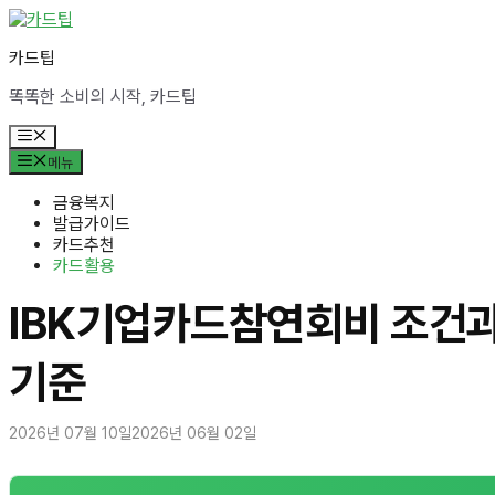
컨
텐
카드팁
츠
로
똑똑한 소비의 시작, 카드팁
건
너
메
뛰
뉴
메뉴
기
금융복지
발급가이드
카드추천
카드활용
IBK기업카드참연회비 조건과
기준
2026년 07월 10일
2026년 06월 02일