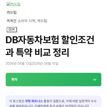
컨
텐
카드팁
츠
로
똑똑한 소비의 시작, 카드팁
건
너
메
뛰
뉴
기
DB자동차보험 할인조건
과 특약 비교 정리
2026년 06월 13일
2026년 06월 10일
목차
이 포스팅은
쿠팡 파트너스
활동의 일환으로, 이에 따른 일정액의 수수
료를 제공받습니다. 구매자에게 추가 비용은 발생하지 않습니다.