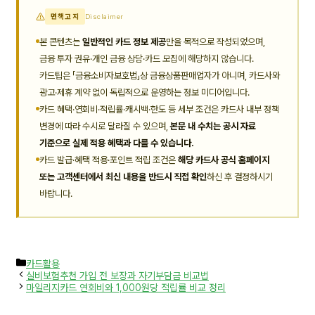
면책고지
Disclaimer
본 콘텐츠는
일반적인 카드 정보 제공
만을 목적으로 작성되었으며,
금융 투자 권유·개인 금융 상담·카드 모집에 해당하지 않습니다.
카드팁은 「금융소비자보호법」상 금융상품판매업자가 아니며, 카드사와
광고·제휴 계약 없이 독립적으로 운영하는 정보 미디어입니다.
카드 혜택·연회비·적립률·캐시백·한도 등 세부 조건은 카드사 내부 정책
변경에 따라 수시로 달라질 수 있으며,
본문 내 수치는 공시 자료
기준으로 실제 적용 혜택과 다를 수 있습니다.
카드 발급·혜택 적용·포인트 적립 조건은
해당 카드사 공식 홈페이지
또는 고객센터에서 최신 내용을 반드시 직접 확인
하신 후 결정하시기
바랍니다.
카
카드활용
테
실비보험추천 가입 전 보장과 자기부담금 비교법
고
마일리지카드 연회비와 1,000원당 적립률 비교 정리
리