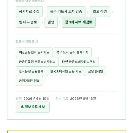
콘텐츠 검수 프로세스
공시자료 수집
›
복수 카드사 교차 검증
›
초고 작성
›
팀 내부 검토
›
발행
›
월 1회 혜택 재검토
참조 데이터 출처
여신금융협회 공시자료
각 카드사 공식 홈페이지
금융감독원 금융소비자정보
파인 금융소비자정보포털
한국은행 금융통계
한국소비자원 금융 자료
금융결제원
공정거래위원회
발행
2026년 6월 10일
· 최종 검토
2026년 6월 13일
🔔 정보 오류 제보