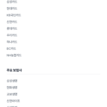
삼성카드
현대카드
KB국민카드
신한카드
롯데카드
우리카드
하나카드
BC카드
NH농협카드
주요 보험사
삼성생명
한화생명
교보생명
신한라이프