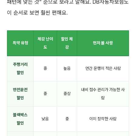
패턴에 맞는 것” 순으로 보라고 말해요. DB자동차보험도
이 순서로 보면 훨씬 편해요.
체감 난이
할인 체
특약 유형
먼저 볼 사람
도
감
주행거리
중
높음
연간 운행이 적은 사람
할인
안전운전
내비 점수 관리가 가능한 사
중
중상
할인
람
블랙박스
낮음
중
이미 장착한 사람
할인