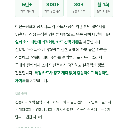
5년+
300+
80+
월 1회
카드 리서치
카드 상품 분석
심층 가이드
정기 재검토
여신금융협회 공시자료·각 카드사 공식 약관·혜택 설명서를
5년여간 직접 분석한 경험을 바탕으로, 단순 혜택 나열이 아닌
실제 소비 패턴에 최적화된 카드 선택 기준
을 제공합니다.
신용점수·소득·소비 유형별로 실질 혜택이 가장 높은 카드를
선별하고, 연회비 대비 수익률 분석부터 포인트·마일리지
극대화 전략까지 소비자 관점에서 정직하고 실용적인 정보만
전달합니다.
특정 카드사 광고·제휴 없이 중립적이고 독립적인
가이드
를 지향합니다.
전문 분야
신용카드 혜택 분석
·
체크카드
·
카드 발급 전략
·
포인트·마일리지
·
해외결제
·
연회비 비교
·
캐시백·할인
·
신용점수 관리
·
무이자
할부
·
법인·체크카드