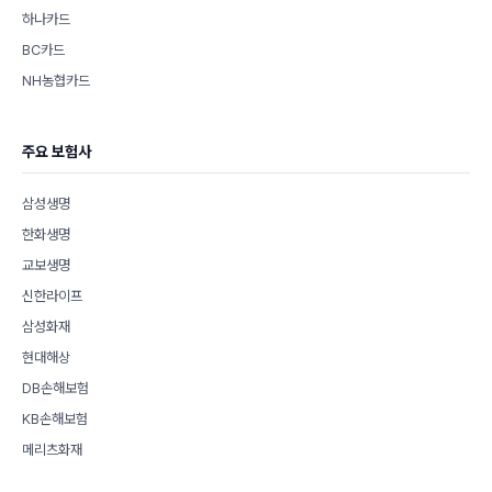
하나카드
BC카드
NH농협카드
주요 보험사
삼성생명
한화생명
교보생명
신한라이프
삼성화재
현대해상
DB손해보험
KB손해보험
메리츠화재