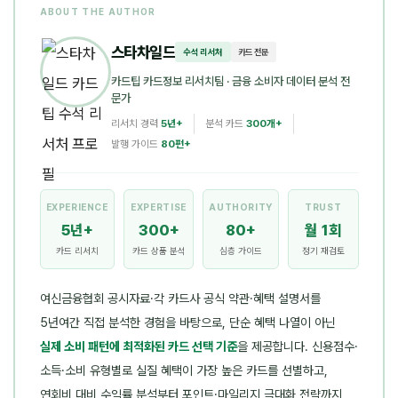
ABOUT THE AUTHOR
스타차일드
수석 리서처
카드 전문
카드팁 카드정보 리서치팀
· 금융 소비자 데이터 분석 전
문가
리서치 경력
5년+
분석 카드
300개+
발행 가이드
80편+
EXPERIENCE
EXPERTISE
AUTHORITY
TRUST
5년+
300+
80+
월 1회
카드 리서치
카드 상품 분석
심층 가이드
정기 재검토
여신금융협회 공시자료·각 카드사 공식 약관·혜택 설명서를
5년여간 직접 분석한 경험을 바탕으로, 단순 혜택 나열이 아닌
실제 소비 패턴에 최적화된 카드 선택 기준
을 제공합니다. 신용점수·
소득·소비 유형별로 실질 혜택이 가장 높은 카드를 선별하고,
연회비 대비 수익률 분석부터 포인트·마일리지 극대화 전략까지