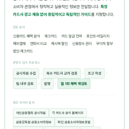
소비자 관점에서 정직하고 실용적인 정보만 전달합니다.
특정
카드사 광고·제휴 없이 중립적이고 독립적인 가이드
를 지향합니다.
전문 분야
신용카드 혜택 분석
·
체크카드
·
카드 발급 전략
·
포인트·마일리지
·
해외결제
·
연회비 비교
·
캐시백·할인
·
신용점수 관리
·
무이자 할부
·
법인·체크카드
콘텐츠 검수 프로세스
공시자료 수집
›
복수 카드사 교차 검증
›
초고 작성
›
팀 내부 검토
›
발행
›
월 1회 혜택 재검토
참조 데이터 출처
여신금융협회 공시자료
각 카드사 공식 홈페이지
금융감독원 금융소비자정보
파인 금융소비자정보포털