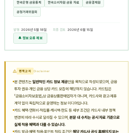
한국은행 금융통계
한국소비자원 금융 자료
금융결제원
공정거래위원회
발행
2026년 5월 18일
· 최종 검토
2026년 6월 15일
🔔 정보 오류 제보
면책고지
Disclaimer
본 콘텐츠는
일반적인 카드 정보 제공
만을 목적으로 작성되었으며, 금융
투자 권유·개인 금융 상담·카드 모집에 해당하지 않습니다. 카드팁은
「금융소비자보호법」상 금융상품판매업자가 아니며, 카드사와 광고·제휴
계약 없이 독립적으로 운영하는 정보 미디어입니다.
카드 혜택·연회비·적립률·캐시백·한도 등 세부 조건은 카드사 내부 정책
변경에 따라 수시로 달라질 수 있으며,
본문 내 수치는 공시 자료 기준으로
실제 적용 혜택과 다를 수 있습니다.
카드 발급·혜택 적용·포인트 적립 조건은
해당 카드사 공식 홈페이지 또는