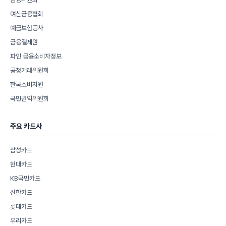
여신금융협회
예금보험공사
금융결제원
파인 금융소비자정보
공정거래위원회
한국소비자원
국민권익위원회
주요 카드사
삼성카드
현대카드
KB국민카드
신한카드
롯데카드
우리카드