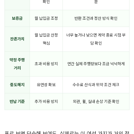
확인
분
보증금
월 납입금 조정
반환 조건과 정산 방식 확인
월 납입금 산정
너무 높거나 낮으면 계약 종료 시점 부
잔존가치
핵심
담 확인
약정 주행
초과 비용 방지
연간 실제 주행량보다 조금 넉넉하게
거리
중도해지
유연성 확보
수수료 산식과 위약 조건 체크
반납 기준
추가 비용 방지
외관, 휠, 실내 손상 기준 확인
표로 보면 단순해 보여도, 실제로는 이 여섯 가지가 거의 전