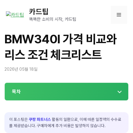
컨
카드팁
텐
메
츠
똑똑한 소비의 시작, 카드팁
로
뉴
건
BMW340I 가격 비교와
너
뛰
리스 조건 체크리스트
기
2026년 05월 18일
목차
이 포스팅은
쿠팡 파트너스
활동의 일환으로, 이에 따른 일정액의 수수료
를 제공받습니다. 구매자에게 추가 비용은 발생하지 않습니다.