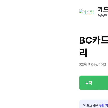
컨
카
텐
츠
똑똑한
로
건
너
BC카드
뛰
기
리
2026년 06월 10일
목차
이 포스팅은
쿠팡 