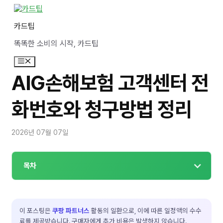
컨
텐
카드팁
츠
로
똑똑한 소비의 시작, 카드팁
건
너
메
뛰
뉴
기
AIG손해보험 고객센터 전
화번호와 청구방법 정리
2026년 07월 07일
목차
이 포스팅은
쿠팡 파트너스
활동의 일환으로, 이에 따른 일정액의 수수
료를 제공받습니다. 구매자에게 추가 비용은 발생하지 않습니다.