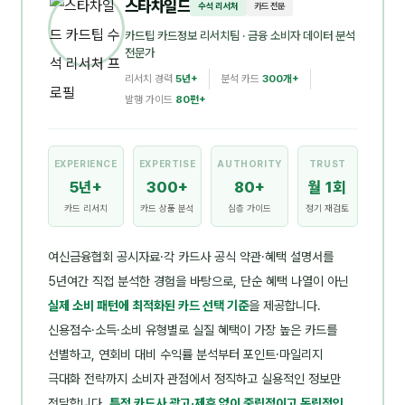
스타차일드
수석 리서처
카드 전문
카드팁 카드정보 리서치팀
· 금융 소비자 데이터 분석
전문가
리서치 경력
5년+
분석 카드
300개+
발행 가이드
80편+
EXPERIENCE
EXPERTISE
AUTHORITY
TRUST
5년+
300+
80+
월 1회
카드 리서치
카드 상품 분석
심층 가이드
정기 재검토
여신금융협회 공시자료·각 카드사 공식 약관·혜택 설명서를
5년여간 직접 분석한 경험을 바탕으로, 단순 혜택 나열이 아닌
실제 소비 패턴에 최적화된 카드 선택 기준
을 제공합니다.
신용점수·소득·소비 유형별로 실질 혜택이 가장 높은 카드를
선별하고, 연회비 대비 수익률 분석부터 포인트·마일리지
극대화 전략까지 소비자 관점에서 정직하고 실용적인 정보만
전달합니다.
특정 카드사 광고·제휴 없이 중립적이고 독립적인