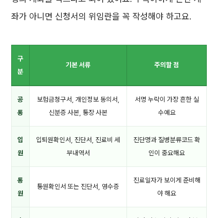
좌가 아니면 신청서의 위임란을 꼭 작성해야 하고요.
구
기본 서류
주의할 점
분
공
보험금청구서, 개인정보 동의서,
서명 누락이 가장 흔한 실
통
신분증 사본, 통장 사본
수예요
입
입퇴원확인서, 진단서, 진료비 세
진단명과 질병분류코드 확
원
부내역서
인이 중요해요
통
진료일자가 보이게 준비해
통원확인서 또는 진단서, 영수증
원
야 해요