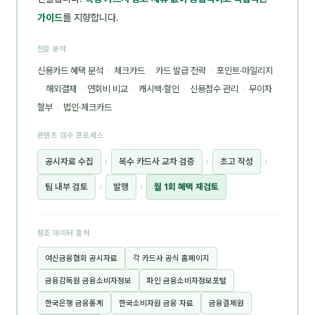
가이드
를 지향합니다.
전문 분야
신용카드 혜택 분석
·
체크카드
·
카드 발급 전략
·
포인트·마일리지
·
해외결제
·
연회비 비교
·
캐시백·할인
·
신용점수 관리
·
무이자
할부
·
법인·체크카드
콘텐츠 검수 프로세스
공시자료 수집
›
복수 카드사 교차 검증
›
초고 작성
›
팀 내부 검토
›
발행
›
월 1회 혜택 재검토
참조 데이터 출처
여신금융협회 공시자료
각 카드사 공식 홈페이지
금융감독원 금융소비자정보
파인 금융소비자정보포털
한국은행 금융통계
한국소비자원 금융 자료
금융결제원