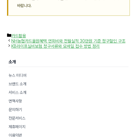
바랍니다.
카
카드활용
테
NH농협카드올원혜택 연회비와 전월실적 30만원 기준 청구할인 구조
고
KB라이프실비보험 청구서류와 모바일 접수 방법 정리
리
소개
뉴스 미디어
브랜드 소개
서비스 소개
면책사항
문의하기
전문서비스
제휴페이지
이용약관