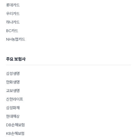
롯데카드
우리카드
하나카드
BC카드
NH농협카드
주요 보험사
삼성생명
한화생명
교보생명
신한라이프
삼성화재
현대해상
DB손해보험
KB손해보험