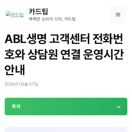
컨
카드팁
텐
메
츠
똑똑한 소비의 시작, 카드팁
로
뉴
건
ABL생명 고객센터 전화번
너
뛰
호와 상담원 연결 운영시간
기
안내
2026년 06월 07일
목차