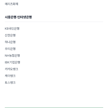
메리츠화재
시중은행·인터넷은행
KB국민은행
신한은행
하나은행
우리은행
NH농협은행
IBK기업은행
카카오뱅크
케이뱅크
토스뱅크