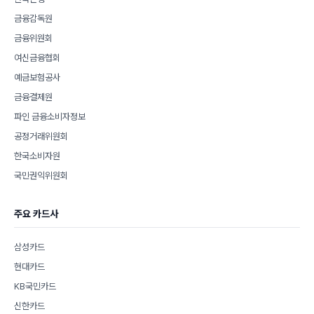
금융감독원
금융위원회
여신금융협회
예금보험공사
금융결제원
파인 금융소비자정보
공정거래위원회
한국소비자원
국민권익위원회
주요 카드사
삼성카드
현대카드
KB국민카드
신한카드