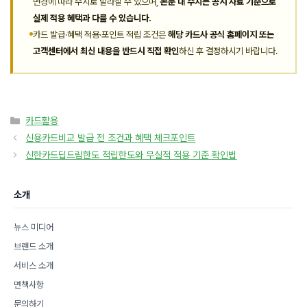
변경에 따라 수시로 달라질 수 있으며,
본문 내 수치는 공시 자료 기준으로
실제 적용 혜택과 다를 수 있습니다.
카드 발급·혜택 적용·포인트 적립 조건은
해당 카드사 공식 홈페이지 또는
고객센터에서 최신 내용을 반드시 직접 확인
하신 후 결정하시기 바랍니다.
카
카드활용
테
신용카드비교 발급 전 조건과 혜택 체크포인트
고
신한카드딥드림한도 적립한도와 무실적 적용 기준 확인법
리
소개
뉴스 미디어
브랜드 소개
서비스 소개
면책사항
문의하기