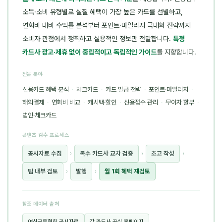
소득·소비 유형별로 실질 혜택이 가장 높은 카드를 선별하고,
연회비 대비 수익률 분석부터 포인트·마일리지 극대화 전략까지
소비자 관점에서 정직하고 실용적인 정보만 전달합니다.
특정
카드사 광고·제휴 없이 중립적이고 독립적인 가이드
를 지향합니다.
전문 분야
신용카드 혜택 분석
·
체크카드
·
카드 발급 전략
·
포인트·마일리지
·
해외결제
·
연회비 비교
·
캐시백·할인
·
신용점수 관리
·
무이자 할부
·
법인·체크카드
콘텐츠 검수 프로세스
공시자료 수집
›
복수 카드사 교차 검증
›
초고 작성
›
팀 내부 검토
›
발행
›
월 1회 혜택 재검토
참조 데이터 출처
여신금융협회 공시자료
각 카드사 공식 홈페이지