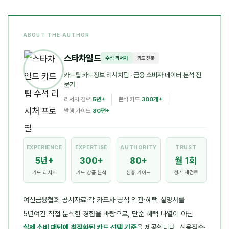
ABOUT THE AUTHOR
스타차일드
수석 리서처
카드 전문
카드팁 카드정보 리서치팀
· 금융 소비자 데이터 분석 전
문가
리서치 경력
5년+
분석 카드
300개+
발행 가이드
80편+
EXPERIENCE
EXPERTISE
AUTHORITY
TRUST
5년+
300+
80+
월 1회
카드 리서치
카드 상품 분석
심층 가이드
정기 재검토
여신금융협회 공시자료·각 카드사 공식 약관·혜택 설명서를
5년여간 직접 분석한 경험을 바탕으로, 단순 혜택 나열이 아닌
실제 소비 패턴에 최적화된 카드 선택 기준
을 제공합니다. 신용점수·