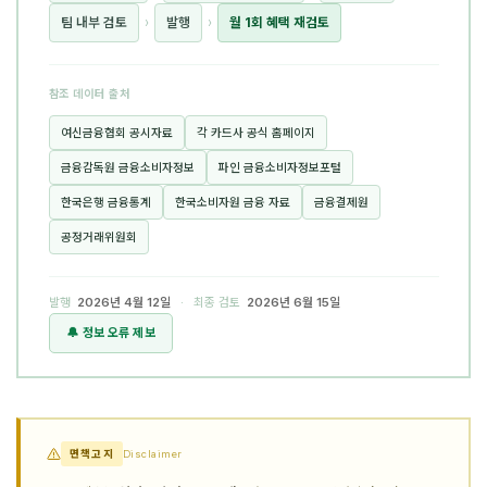
팀 내부 검토
›
발행
›
월 1회 혜택 재검토
참조 데이터 출처
여신금융협회 공시자료
각 카드사 공식 홈페이지
금융감독원 금융소비자정보
파인 금융소비자정보포털
한국은행 금융통계
한국소비자원 금융 자료
금융결제원
공정거래위원회
발행
2026년 4월 12일
· 최종 검토
2026년 6월 15일
🔔 정보 오류 제보
면책고지
Disclaimer