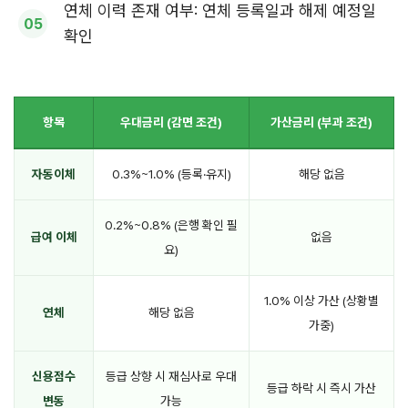
연체 이력 존재 여부: 연체 등록일과 해제 예정일
확인
항목
우대금리 (감면 조건)
가산금리 (부과 조건)
자동이체
0.3%~1.0% (등록·유지)
해당 없음
0.2%~0.8% (은행 확인 필
급여 이체
없음
요)
1.0% 이상 가산 (상황별
연체
해당 없음
가중)
신용점수
등급 상향 시 재심사로 우대
등급 하락 시 즉시 가산
변동
가능