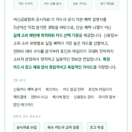
카드 리서치
카드 상품 분석
심층 가이드
정기 재검토
여신금융협회 공시자료·각 카드사 공식 약관·혜택 설명서를
5년여간 직접 분석한 경험을 바탕으로, 단순 혜택 나열이 아닌
실제 소비 패턴에 최적화된 카드 선택 기준
을 제공합니다. 신용점수·
소득·소비 유형별로 실질 혜택이 가장 높은 카드를 선별하고,
연회비 대비 수익률 분석부터 포인트·마일리지 극대화 전략까지
소비자 관점에서 정직하고 실용적인 정보만 전달합니다.
특정
카드사 광고·제휴 없이 중립적이고 독립적인 가이드
를 지향합니다.
전문 분야
신용카드 혜택 분석
·
체크카드
·
카드 발급 전략
·
포인트·마일리지
·
해외결제
·
연회비 비교
·
캐시백·할인
·
신용점수 관리
·
무이자 할부
·
법인·체크카드
콘텐츠 검수 프로세스
공시자료 수집
›
복수 카드사 교차 검증
›
초고 작성
›