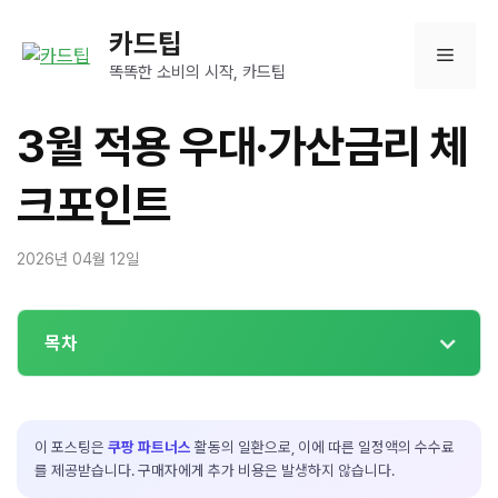
컨
카드팁
텐
메
츠
똑똑한 소비의 시작, 카드팁
로
뉴
건
3월 적용 우대·가산금리 체
너
뛰
크포인트
기
2026년 04월 12일
목차
이 포스팅은
쿠팡 파트너스
활동의 일환으로, 이에 따른 일정액의 수수료
를 제공받습니다. 구매자에게 추가 비용은 발생하지 않습니다.