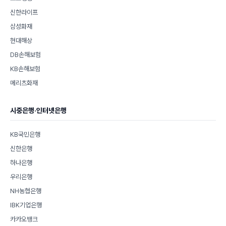
신한라이프
삼성화재
현대해상
DB손해보험
KB손해보험
메리츠화재
시중은행·인터넷은행
KB국민은행
신한은행
하나은행
우리은행
NH농협은행
IBK기업은행
카카오뱅크