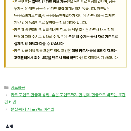
본 콘텐츠는
일반적인 카드 정보 제공
만을 목적으로 작성되었으며, 금융
투자 권유·개인 금융 상담·카드 모집에 해당하지 않습니다. 카드팁은
「금융소비자보호법」상 금융상품판매업자가 아니며, 카드사와 광고·제휴
계약 없이 독립적으로 운영하는 정보 미디어입니다.
카드 혜택·연회비·적립률·캐시백·한도 등 세부 조건은 카드사 내부 정책
변경에 따라 수시로 달라질 수 있으며,
본문 내 수치는 공시 자료 기준으로
실제 적용 혜택과 다를 수 있습니다.
카드 발급·혜택 적용·포인트 적립 조건은
해당 카드사 공식 홈페이지 또는
고객센터에서 최신 내용을 반드시 직접 확인
하신 후 결정하시기 바랍니다.
카
카드활용
테
카드 포인트 현금화 방법: 숨은 포인트까지 한 번에 현금으로 바꾸는 초간
고
편 비법
리
분실·해지 시 포인트 이전법
소개