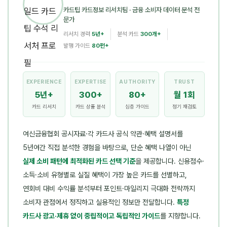
카드팁 카드정보 리서치팀
· 금융 소비자 데이터 분석 전
문가
리서치 경력
5년+
분석 카드
300개+
발행 가이드
80편+
EXPERIENCE
EXPERTISE
AUTHORITY
TRUST
5년+
300+
80+
월 1회
카드 리서치
카드 상품 분석
심층 가이드
정기 재검토
여신금융협회 공시자료·각 카드사 공식 약관·혜택 설명서를
5년여간 직접 분석한 경험을 바탕으로, 단순 혜택 나열이 아닌
실제 소비 패턴에 최적화된 카드 선택 기준
을 제공합니다. 신용점수·
소득·소비 유형별로 실질 혜택이 가장 높은 카드를 선별하고,
연회비 대비 수익률 분석부터 포인트·마일리지 극대화 전략까지
소비자 관점에서 정직하고 실용적인 정보만 전달합니다.
특정
카드사 광고·제휴 없이 중립적이고 독립적인 가이드
를 지향합니다.