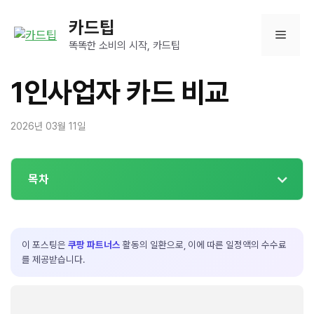
컨
카드팁
텐
메
츠
똑똑한 소비의 시작, 카드팁
로
뉴
건
1인사업자 카드 비교
너
뛰
2026년 03월 11일
기
목차
이 포스팅은
쿠팡 파트너스
활동의 일환으로, 이에 따른 일정액의 수수료
를 제공받습니다.