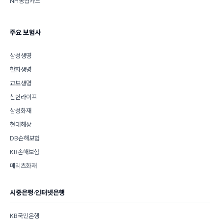
NH농협카드
주요 보험사
삼성생명
한화생명
교보생명
신한라이프
삼성화재
현대해상
DB손해보험
KB손해보험
메리츠화재
시중은행·인터넷은행
KB국민은행