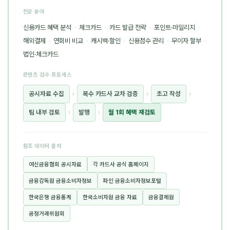
전문 분야
신용카드 혜택 분석
·
체크카드
·
카드 발급 전략
·
포인트·마일리지
·
해외결제
·
연회비 비교
·
캐시백·할인
·
신용점수 관리
·
무이자 할부
·
법인·체크카드
콘텐츠 검수 프로세스
공시자료 수집
›
복수 카드사 교차 검증
›
초고 작성
›
팀 내부 검토
›
발행
›
월 1회 혜택 재검토
참조 데이터 출처
여신금융협회 공시자료
각 카드사 공식 홈페이지
금융감독원 금융소비자정보
파인 금융소비자정보포털
한국은행 금융통계
한국소비자원 금융 자료
금융결제원
공정거래위원회