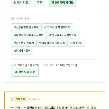
팀 내부 검토
›
발행
›
월 1회 혜택 재검토
참조 데이터 출처
여신금융협회 공시자료
각 카드사 공식 홈페이지
금융감독원 금융소비자정보
파인 금융소비자정보포털
한국은행 금융통계
한국소비자원 금융 자료
금융결제원
공정거래위원회
발행
2026년 5월 23일
· 최종 검토
2026년 7월 10일
🔔 정보 오류 제보
면책고지
Disclaimer
본 콘텐츠는
일반적인 카드 정보 제공
만을 목적으로 작성되었으며, 금융