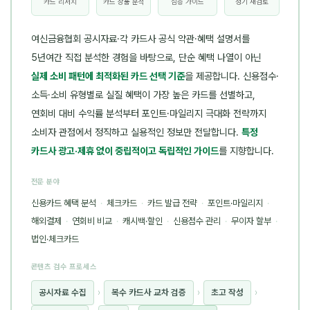
카드 리서치
카드 상품 분석
심층 가이드
정기 재검토
여신금융협회 공시자료·각 카드사 공식 약관·혜택 설명서를
5년여간 직접 분석한 경험을 바탕으로, 단순 혜택 나열이 아닌
실제 소비 패턴에 최적화된 카드 선택 기준
을 제공합니다. 신용점수·
소득·소비 유형별로 실질 혜택이 가장 높은 카드를 선별하고,
연회비 대비 수익률 분석부터 포인트·마일리지 극대화 전략까지
소비자 관점에서 정직하고 실용적인 정보만 전달합니다.
특정
카드사 광고·제휴 없이 중립적이고 독립적인 가이드
를 지향합니다.
전문 분야
신용카드 혜택 분석
·
체크카드
·
카드 발급 전략
·
포인트·마일리지
·
해외결제
·
연회비 비교
·
캐시백·할인
·
신용점수 관리
·
무이자 할부
·
법인·체크카드
콘텐츠 검수 프로세스
공시자료 수집
›
복수 카드사 교차 검증
›
초고 작성
›