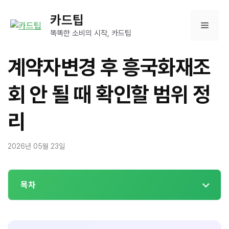
컨
카드팁
텐
메
츠
똑똑한 소비의 시작, 카드팁
로
뉴
건
계약자변경 후 흥국화재조
너
뛰
회 안 될 때 확인할 범위 정
기
리
2026년 05월 23일
목차