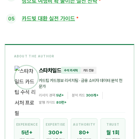
장으로 여행비 확 줄이는 실전 전략
카드빚 대환 실전 가이드
ABOUT THE AUTHOR
스타차일드
수석 리서처
카드 전문
카드팁 카드정보 리서치팀
· 금융 소비자 데이터 분석 전
문가
리서치 경력
5년+
분석 카드
300개+
발행 가이드
80편+
EXPERIENCE
EXPERTISE
AUTHORITY
TRUST
5년+
300+
80+
월 1회