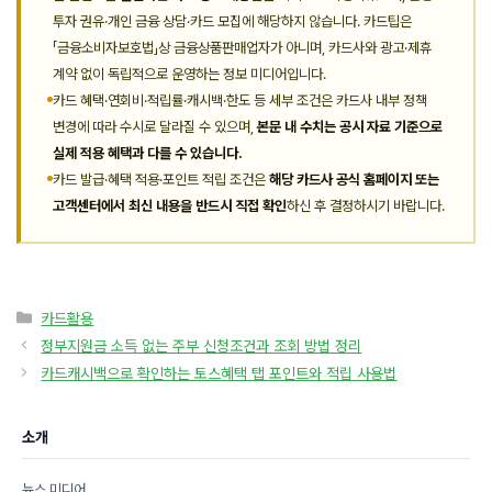
투자 권유·개인 금융 상담·카드 모집에 해당하지 않습니다. 카드팁은
「금융소비자보호법」상 금융상품판매업자가 아니며, 카드사와 광고·제휴
계약 없이 독립적으로 운영하는 정보 미디어입니다.
카드 혜택·연회비·적립률·캐시백·한도 등 세부 조건은 카드사 내부 정책
변경에 따라 수시로 달라질 수 있으며,
본문 내 수치는 공시 자료 기준으로
실제 적용 혜택과 다를 수 있습니다.
카드 발급·혜택 적용·포인트 적립 조건은
해당 카드사 공식 홈페이지 또는
고객센터에서 최신 내용을 반드시 직접 확인
하신 후 결정하시기 바랍니다.
카
카드활용
테
정부지원금 소득 없는 주부 신청조건과 조회 방법 정리
고
카드캐시백으로 확인하는 토스혜택 탭 포인트와 적립 사용법
리
소개
뉴스 미디어