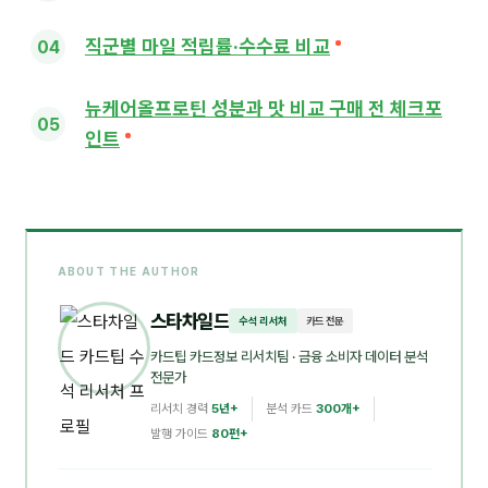
직군별 마일 적립률·수수료 비교
뉴케어올프로틴 성분과 맛 비교 구매 전 체크포
인트
ABOUT THE AUTHOR
스타차일드
수석 리서처
카드 전문
카드팁 카드정보 리서치팀
· 금융 소비자 데이터 분석
전문가
리서치 경력
5년+
분석 카드
300개+
발행 가이드
80편+