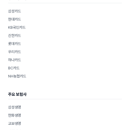
삼성카드
현대카드
KB국민카드
신한카드
롯데카드
우리카드
하나카드
BC카드
NH농협카드
주요 보험사
삼성생명
한화생명
교보생명