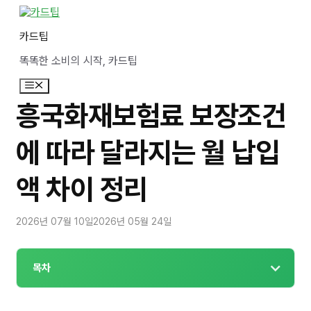
컨
텐
카드팁
츠
로
똑똑한 소비의 시작, 카드팁
건
너
메
뛰
뉴
기
흥국화재보험료 보장조건
에 따라 달라지는 월 납입
액 차이 정리
2026년 07월 10일
2026년 05월 24일
목차