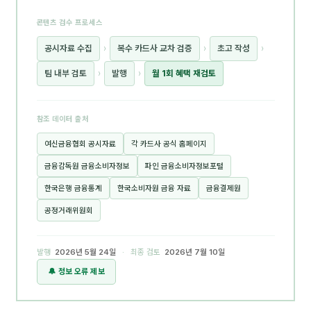
콘텐츠 검수 프로세스
공시자료 수집
›
복수 카드사 교차 검증
›
초고 작성
›
팀 내부 검토
›
발행
›
월 1회 혜택 재검토
참조 데이터 출처
여신금융협회 공시자료
각 카드사 공식 홈페이지
금융감독원 금융소비자정보
파인 금융소비자정보포털
한국은행 금융통계
한국소비자원 금융 자료
금융결제원
공정거래위원회
발행
2026년 5월 24일
· 최종 검토
2026년 7월 10일
🔔 정보 오류 제보