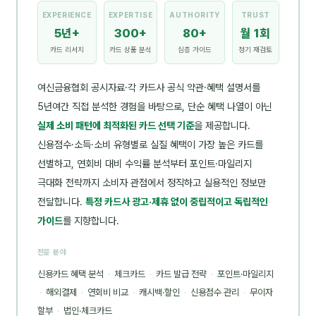
EXPERIENCE
EXPERTISE
AUTHORITY
TRUST
5년+
300+
80+
월 1회
카드 리서치
카드 상품 분석
심층 가이드
정기 재검토
여신금융협회 공시자료·각 카드사 공식 약관·혜택 설명서를
5년여간 직접 분석한 경험을 바탕으로, 단순 혜택 나열이 아닌
실제 소비 패턴에 최적화된 카드 선택 기준
을 제공합니다.
신용점수·소득·소비 유형별로 실질 혜택이 가장 높은 카드를
선별하고, 연회비 대비 수익률 분석부터 포인트·마일리지
극대화 전략까지 소비자 관점에서 정직하고 실용적인 정보만
전달합니다.
특정 카드사 광고·제휴 없이 중립적이고 독립적인
가이드
를 지향합니다.
전문 분야
신용카드 혜택 분석
·
체크카드
·
카드 발급 전략
·
포인트·마일리지
·
해외결제
·
연회비 비교
·
캐시백·할인
·
신용점수 관리
·
무이자
할부
·
법인·체크카드