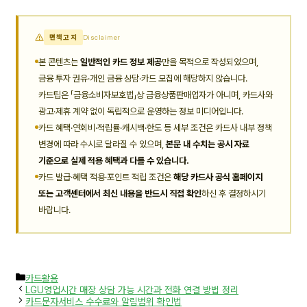
면책고지
Disclaimer
본 콘텐츠는
일반적인 카드 정보 제공
만을 목적으로 작성되었으며,
금융 투자 권유·개인 금융 상담·카드 모집에 해당하지 않습니다.
카드팁은 「금융소비자보호법」상 금융상품판매업자가 아니며, 카드사와
광고·제휴 계약 없이 독립적으로 운영하는 정보 미디어입니다.
카드 혜택·연회비·적립률·캐시백·한도 등 세부 조건은 카드사 내부 정책
변경에 따라 수시로 달라질 수 있으며,
본문 내 수치는 공시 자료
기준으로 실제 적용 혜택과 다를 수 있습니다.
카드 발급·혜택 적용·포인트 적립 조건은
해당 카드사 공식 홈페이지
또는 고객센터에서 최신 내용을 반드시 직접 확인
하신 후 결정하시기
바랍니다.
카
카드활용
테
LGU영업시간 매장 상담 가능 시간과 전화 연결 방법 정리
고
카드문자서비스 수수료와 알림범위 확인법