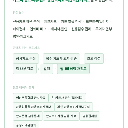
전문 분야
신용카드 혜택 분석
·
체크카드
·
카드 발급 전략
·
포인트·마일리지
·
해외결제
·
연회비 비교
·
캐시백·할인
·
신용점수 관리
·
무이자 할부
·
법인·체크카드
콘텐츠 검수 프로세스
공시자료 수집
›
복수 카드사 교차 검증
›
초고 작성
›
팀 내부 검토
›
발행
›
월 1회 혜택 재검토
참조 데이터 출처
여신금융협회 공시자료
각 카드사 공식 홈페이지
금융감독원 금융소비자정보
파인 금융소비자정보포털
한국은행 금융통계
한국소비자원 금융 자료
금융결제원
공정거래위원회