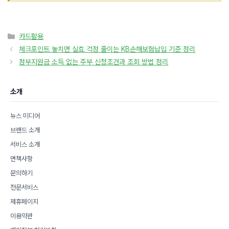
카
카드활용
테
체크포인트 놓치면 실효 걱정 줄이는 KB손해보험납입 기준 정리
고
정부지원금 소득 없는 주부 신청조건과 조회 방법 정리
리
소개
뉴스 미디어
브랜드 소개
서비스 소개
면책사항
문의하기
전문서비스
제휴페이지
이용약관