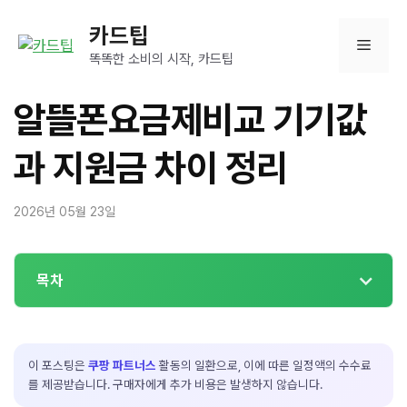
컨
카드팁
텐
메
츠
똑똑한 소비의 시작, 카드팁
로
뉴
건
알뜰폰요금제비교 기기값
너
뛰
과 지원금 차이 정리
기
2026년 05월 23일
목차
이 포스팅은
쿠팡 파트너스
활동의 일환으로, 이에 따른 일정액의 수수료
를 제공받습니다. 구매자에게 추가 비용은 발생하지 않습니다.