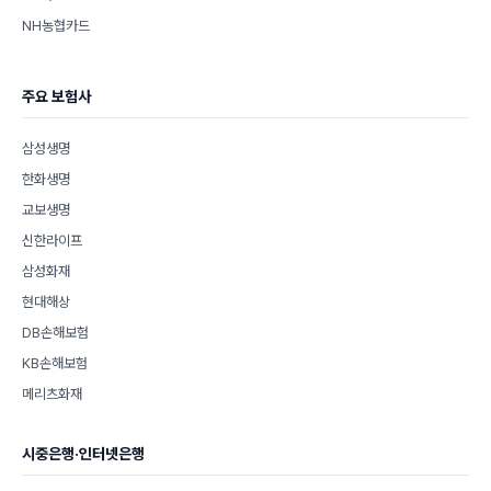
NH농협카드
주요 보험사
삼성생명
한화생명
교보생명
신한라이프
삼성화재
현대해상
DB손해보험
KB손해보험
메리츠화재
시중은행·인터넷은행