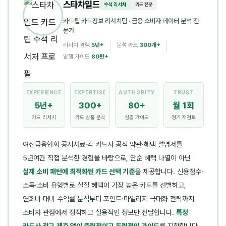
스타차일드
수석 리서처
카드 전문
카드팁 카드정보 리서치팀
· 금융 소비자 데이터 분석 전
문가
리서치 경력
5년+
분석 카드
300개+
발행 가이드
80편+
EXPERIENCE
EXPERTISE
AUTHORITY
TRUST
5년+
300+
80+
월 1회
카드 리서치
카드 상품 분석
심층 가이드
정기 재검토
여신금융협회 공시자료·각 카드사 공식 약관·혜택 설명서를
5년여간 직접 분석한 경험을 바탕으로, 단순 혜택 나열이 아닌
실제 소비 패턴에 최적화된 카드 선택 기준
을 제공합니다. 신용점수·
소득·소비 유형별로 실질 혜택이 가장 높은 카드를 선별하고,
연회비 대비 수익률 분석부터 포인트·마일리지 극대화 전략까지
소비자 관점에서 정직하고 실용적인 정보만 전달합니다.
특정
카드사 광고·제휴 없이 중립적이고 독립적인 가이드
를 지향합니다.