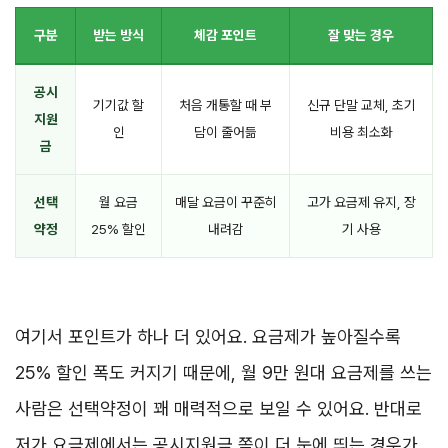
구분
받는 방식
체감 포인트
잘 맞는 경우
공시
기기값 할
처음 개통할 때 부
신규 단말 교체, 초기
지원
인
담이 줄어듦
비용 최소화
금
선택
월 요금
매달 요금이 꾸준히
고가 요금제 유지, 장
약정
25% 할인
내려감
기 사용
여기서 포인트가 하나 더 있어요. 요금제가 높아질수록
25% 할인 폭도 커지기 때문에, 월 9만 원대 요금제를 쓰는
사람은 선택약정이 꽤 매력적으로 보일 수 있어요. 반대로
저가 요금제에서는 공시지원금 쪽이 더 눈에 띄는 경우가