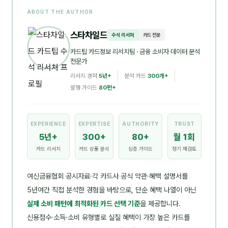
ABOUT THE AUTHOR
스타차일드
수석 리서처
카드 전문
카드팁 카드정보 리서치팀
· 금융 소비자 데이터 분석
전문가
리서치 경력
5년+
분석 카드
300개+
발행 가이드
80편+
EXPERIENCE
EXPERTISE
AUTHORITY
TRUST
5년+
300+
80+
월 1회
카드 리서치
카드 상품 분석
심층 가이드
정기 재검토
여신금융협회 공시자료·각 카드사 공식 약관·혜택 설명서를
5년여간 직접 분석한 경험을 바탕으로, 단순 혜택 나열이 아닌
실제 소비 패턴에 최적화된 카드 선택 기준
을 제공합니다.
신용점수·소득·소비 유형별로 실질 혜택이 가장 높은 카드를