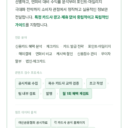
선별하고, 연회비 대비 수익률 분석부터 포인트·마일리지
극대화 전략까지 소비자 관점에서 정직하고 실용적인 정보만
전달합니다.
특정 카드사 광고·제휴 없이 중립적이고 독립적인
가이드
를 지향합니다.
전문 분야
신용카드 혜택 분석
·
체크카드
·
카드 발급 전략
·
포인트·마일리지
·
해외결제
·
연회비 비교
·
캐시백·할인
·
신용점수 관리
·
무이자
할부
·
법인·체크카드
콘텐츠 검수 프로세스
공시자료 수집
›
복수 카드사 교차 검증
›
초고 작성
›
팀 내부 검토
›
발행
›
월 1회 혜택 재검토
참조 데이터 출처
여신금융협회 공시자료
각 카드사 공식 홈페이지