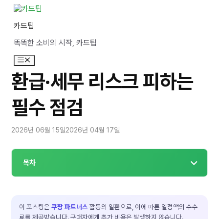
컨
텐
카드팁
츠
로
똑똑한 소비의 시작, 카드팁
건
너
메
뛰
뉴
기
환급·세무 리스크 피하는
필수 점검
2026년 06월 15일
2026년 04월 17일
목차
이 포스팅은
쿠팡 파트너스
활동의 일환으로, 이에 따른 일정액의 수수
료를 제공받습니다. 구매자에게 추가 비용은 발생하지 않습니다.