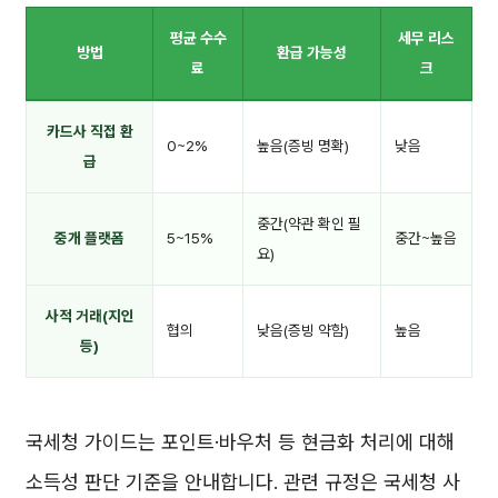
평균 수수
세무 리스
방법
환급 가능성
료
크
카드사 직접 환
0~2%
높음(증빙 명확)
낮음
급
중간(약관 확인 필
중개 플랫폼
5~15%
중간~높음
요)
사적 거래(지인
협의
낮음(증빙 약함)
높음
등)
국세청 가이드는 포인트·바우처 등 현금화 처리에 대해
소득성 판단 기준을 안내합니다. 관련 규정은 국세청 사