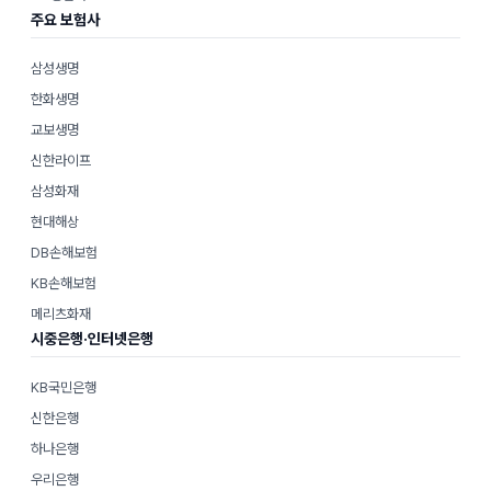
주요 보험사
삼성생명
한화생명
교보생명
신한라이프
삼성화재
현대해상
DB손해보험
KB손해보험
메리츠화재
시중은행·인터넷은행
KB국민은행
신한은행
하나은행
우리은행