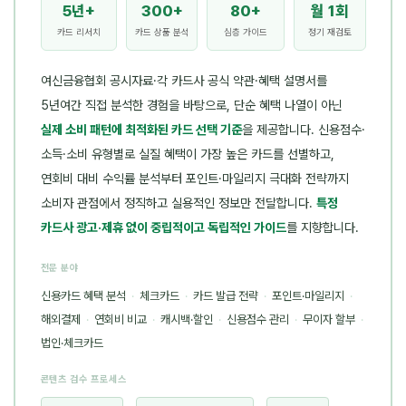
5년+
300+
80+
월 1회
카드 리서치
카드 상품 분석
심층 가이드
정기 재검토
여신금융협회 공시자료·각 카드사 공식 약관·혜택 설명서를
5년여간 직접 분석한 경험을 바탕으로, 단순 혜택 나열이 아닌
실제 소비 패턴에 최적화된 카드 선택 기준
을 제공합니다. 신용점수·
소득·소비 유형별로 실질 혜택이 가장 높은 카드를 선별하고,
연회비 대비 수익률 분석부터 포인트·마일리지 극대화 전략까지
소비자 관점에서 정직하고 실용적인 정보만 전달합니다.
특정
카드사 광고·제휴 없이 중립적이고 독립적인 가이드
를 지향합니다.
전문 분야
신용카드 혜택 분석
·
체크카드
·
카드 발급 전략
·
포인트·마일리지
·
해외결제
·
연회비 비교
·
캐시백·할인
·
신용점수 관리
·
무이자 할부
·
법인·체크카드
콘텐츠 검수 프로세스