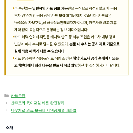
본 콘텐츠는
일반적인 카드 정보 제공
만을 목적으로 작성되었으며, 금융
투자 권유·개인 금융 상담·카드 모집에 해당하지 않습니다. 카드팁은
「금융소비자보호법」상 금융상품판매업자가 아니며, 카드사와 광고·제휴
계약 없이 독립적으로 운영하는 정보 미디어입니다.
카드 혜택·연회비·적립률·캐시백·한도 등 세부 조건은 카드사 내부 정책
변경에 따라 수시로 달라질 수 있으며,
본문 내 수치는 공시 자료 기준으로
실제 적용 혜택과 다를 수 있습니다.
카드 발급·혜택 적용·포인트 적립 조건은
해당 카드사 공식 홈페이지 또는
고객센터에서 최신 내용을 반드시 직접 확인
하신 후 결정하시기 바랍니다.
카
카드추천
테
산후조리·육아교실 비용 완전정리
고
바우처로 의료·보육비 세액공제 최대화법
리
소개