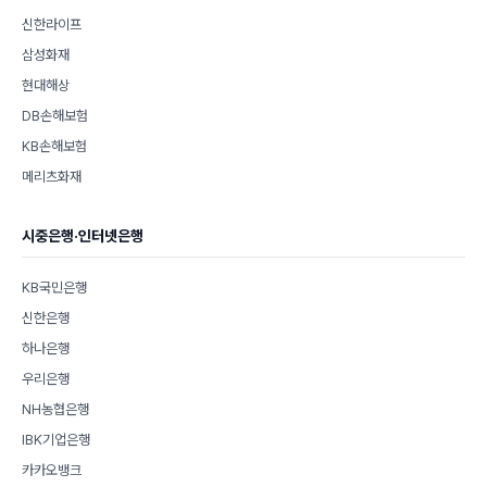
신한라이프
삼성화재
현대해상
DB손해보험
KB손해보험
메리츠화재
시중은행·인터넷은행
KB국민은행
신한은행
하나은행
우리은행
NH농협은행
IBK기업은행
카카오뱅크