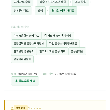
공시자료 수집
›
복수 카드사 교차 검증
›
초고 작성
›
팀 내부 검토
›
발행
›
월 1회 혜택 재검토
참조 데이터 출처
여신금융협회 공시자료
각 카드사 공식 홈페이지
금융감독원 금융소비자정보
파인 금융소비자정보포털
한국은행 금융통계
한국소비자원 금융 자료
금융결제원
공정거래위원회
발행
2026년 4월 7일
· 최종 검토
2026년 6월 16일
🔔 정보 오류 제보
면책고지
Disclaimer