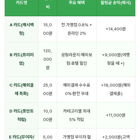
카드명
주요 혜택
월평균 손익(예시)
비
A 카드(캐시백
15,0
전 가맹점 0.8% +
+14,400원
형)
00원
온라인 2%
120,
B 카드(프리미
공항라운지·해외보
+9,000원(여행
000
엄)
험·호텔 할인
잦을 때 +)
원
C 카드(해외결
25,0
해외결제 수수료
+18,000원(해외
제 특화)
00원
0%·환전 우대
결제多)
D 카드(포인트
10,0
카테고리별 최대
+11,000원
적립)
00원
5% 적립
E 카드(무이자/
5,00
가맹점 무이자·할
+2,000원(고액