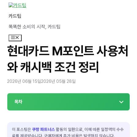
컨
텐
카드팁
츠
로
똑똑한 소비의 시작, 카드팁
건
너
메
뛰
뉴
기
현대카드 M포인트 사용처
와 캐시백 조건 정리
2026년 06월 15일
2026년 05월 28일
목차
이 포스팅은
쿠팡 파트너스
활동의 일환으로, 이에 따른 일정액의 수수
료를 제공받습니다. 구매자에게 추가 비용은 발생하지 않습니다.