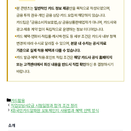
본 콘텐츠는
일반적인 카드 정보 제공
만을 목적으로 작성되었으며,
금융 투자 권유·개인 금융 상담·카드 모집에 해당하지 않습니다.
카드팁은 「금융소비자보호법」상 금융상품판매업자가 아니며, 카드사와
광고·제휴 계약 없이 독립적으로 운영하는 정보 미디어입니다.
카드 혜택·연회비·적립률·캐시백·한도 등 세부 조건은 카드사 내부 정책
변경에 따라 수시로 달라질 수 있으며,
본문 내 수치는 공시 자료
기준으로 실제 적용 혜택과 다를 수 있습니다.
카드 발급·혜택 적용·포인트 적립 조건은
해당 카드사 공식 홈페이지
또는 고객센터에서 최신 내용을 반드시 직접 확인
하신 후 결정하시기
바랍니다.
카
카드활용
테
직업상담사2급 시험일정과 합격 조건 정리
고
KB국민카드알파원 오토체인지 사용법과 혜택 선택 방식
리
소개