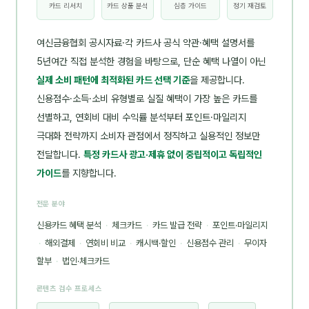
카드 리서치
카드 상품 분석
심층 가이드
정기 재검토
여신금융협회 공시자료·각 카드사 공식 약관·혜택 설명서를
5년여간 직접 분석한 경험을 바탕으로, 단순 혜택 나열이 아닌
실제 소비 패턴에 최적화된 카드 선택 기준
을 제공합니다.
신용점수·소득·소비 유형별로 실질 혜택이 가장 높은 카드를
선별하고, 연회비 대비 수익률 분석부터 포인트·마일리지
극대화 전략까지 소비자 관점에서 정직하고 실용적인 정보만
전달합니다.
특정 카드사 광고·제휴 없이 중립적이고 독립적인
가이드
를 지향합니다.
전문 분야
신용카드 혜택 분석
·
체크카드
·
카드 발급 전략
·
포인트·마일리지
·
해외결제
·
연회비 비교
·
캐시백·할인
·
신용점수 관리
·
무이자
할부
·
법인·체크카드
콘텐츠 검수 프로세스