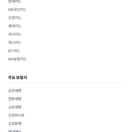
현대카드
KB국민카드
신한카드
롯데카드
우리카드
하나카드
BC카드
NH농협카드
주요 보험사
삼성생명
한화생명
교보생명
신한라이프
삼성화재
현대해상