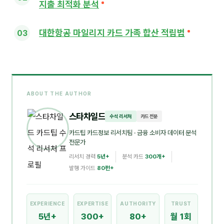
지출 최적화 분석
대한항공 마일리지 카드 가족 합산 적립법
ABOUT THE AUTHOR
스타차일드
수석 리서처
카드 전문
카드팁 카드정보 리서치팀
· 금융 소비자 데이터 분석
전문가
리서치 경력
5년+
분석 카드
300개+
발행 가이드
80편+
EXPERIENCE
EXPERTISE
AUTHORITY
TRUST
5년+
300+
80+
월 1회