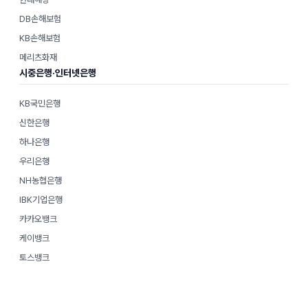
DB손해보험
KB손해보험
메리츠화재
시중은행·인터넷은행
KB국민은행
신한은행
하나은행
우리은행
NH농협은행
IBK기업은행
카카오뱅크
케이뱅크
토스뱅크