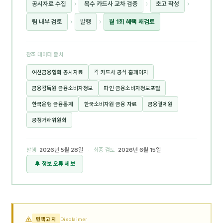
공시자료 수집
›
복수 카드사 교차 검증
›
초고 작성
›
팀 내부 검토
›
발행
›
월 1회 혜택 재검토
참조 데이터 출처
여신금융협회 공시자료
각 카드사 공식 홈페이지
금융감독원 금융소비자정보
파인 금융소비자정보포털
한국은행 금융통계
한국소비자원 금융 자료
금융결제원
공정거래위원회
발행
2026년 5월 28일
· 최종 검토
2026년 6월 15일
🔔 정보 오류 제보
면책고지
Disclaimer