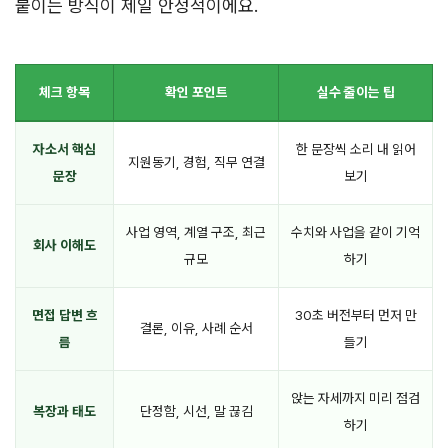
붙이는 방식이 제일 안정적이에요.
체크 항목
확인 포인트
실수 줄이는 팁
자소서 핵심
한 문장씩 소리 내 읽어
지원동기, 경험, 직무 연결
문장
보기
사업 영역, 계열 구조, 최근
수치와 사업을 같이 기억
회사 이해도
규모
하기
면접 답변 흐
30초 버전부터 먼저 만
결론, 이유, 사례 순서
름
들기
앉는 자세까지 미리 점검
복장과 태도
단정함, 시선, 말 끊김
하기