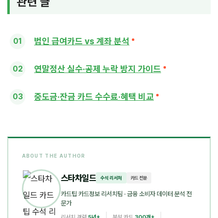
관련 글
법인 급여카드 vs 계좌 분석
연말정산 실수·공제 누락 방지 가이드
중도금·잔금 카드 수수료·혜택 비교
ABOUT THE AUTHOR
스타차일드
수석 리서처
카드 전문
카드팁 카드정보 리서치팀
· 금융 소비자 데이터 분석 전
문가
리서치 경력
5년+
분석 카드
300개+