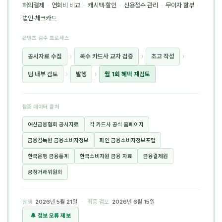
해외결제
·
연회비 비교
·
캐시백·할인
·
신용점수 관리
·
무이자 할부
·
법인·체크카드
콘텐츠 검수 프로세스
공시자료 수집
›
복수 카드사 교차 검증
›
초고 작성
›
팀 내부 검토
›
발행
›
월 1회 혜택 재검토
참조 데이터 출처
여신금융협회 공시자료
각 카드사 공식 홈페이지
금융감독원 금융소비자정보
파인 금융소비자정보포털
한국은행 금융통계
한국소비자원 금융 자료
금융결제원
공정거래위원회
발행
2026년 5월 21일
· 최종 검토
2026년 6월 15일
🔔 정보 오류 제보