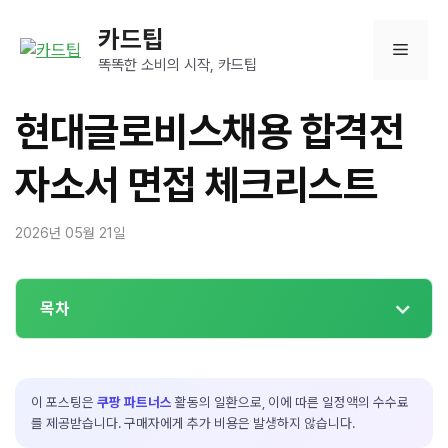
컨
카드팁
텐
메
츠
똑똑한 소비의 시작, 카드팁
로
뉴
건
현대글로비스채용 합격전
너
뛰
자소서 면접 체크리스트
기
2026년 05월 21일
목차
이 포스팅은
쿠팡 파트너스
활동의 일환으로, 이에 따른 일정액의 수수료
를 제공받습니다. 구매자에게 추가 비용은 발생하지 않습니다.