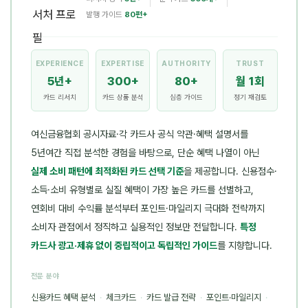
발행 가이드
80편+
EXPERIENCE
EXPERTISE
AUTHORITY
TRUST
5년+
300+
80+
월 1회
카드 리서치
카드 상품 분석
심층 가이드
정기 재검토
여신금융협회 공시자료·각 카드사 공식 약관·혜택 설명서를
5년여간 직접 분석한 경험을 바탕으로, 단순 혜택 나열이 아닌
실제 소비 패턴에 최적화된 카드 선택 기준
을 제공합니다. 신용점수·
소득·소비 유형별로 실질 혜택이 가장 높은 카드를 선별하고,
연회비 대비 수익률 분석부터 포인트·마일리지 극대화 전략까지
소비자 관점에서 정직하고 실용적인 정보만 전달합니다.
특정
카드사 광고·제휴 없이 중립적이고 독립적인 가이드
를 지향합니다.
전문 분야
신용카드 혜택 분석
·
체크카드
·
카드 발급 전략
·
포인트·마일리지
·