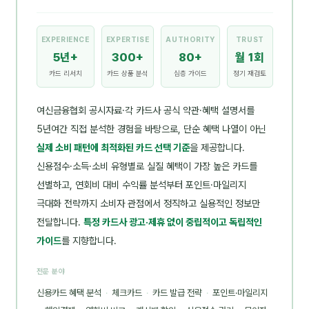
EXPERIENCE
EXPERTISE
AUTHORITY
TRUST
5년+
300+
80+
월 1회
카드 리서치
카드 상품 분석
심층 가이드
정기 재검토
여신금융협회 공시자료·각 카드사 공식 약관·혜택 설명서를
5년여간 직접 분석한 경험을 바탕으로, 단순 혜택 나열이 아닌
실제 소비 패턴에 최적화된 카드 선택 기준
을 제공합니다.
신용점수·소득·소비 유형별로 실질 혜택이 가장 높은 카드를
선별하고, 연회비 대비 수익률 분석부터 포인트·마일리지
극대화 전략까지 소비자 관점에서 정직하고 실용적인 정보만
전달합니다.
특정 카드사 광고·제휴 없이 중립적이고 독립적인
가이드
를 지향합니다.
전문 분야
신용카드 혜택 분석
·
체크카드
·
카드 발급 전략
·
포인트·마일리지