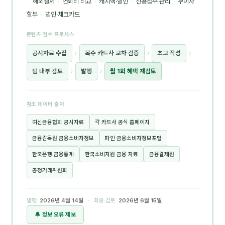
·
해외결제
·
연회비 비교
·
캐시백·할인
·
신용점수 관리
·
무이자
할부
·
법인·체크카드
콘텐츠 검수 프로세스
공시자료 수집
›
복수 카드사 교차 검증
›
초고 작성
›
팀 내부 검토
›
발행
›
월 1회 혜택 재검토
참조 데이터 출처
여신금융협회 공시자료
각 카드사 공식 홈페이지
금융감독원 금융소비자정보
파인 금융소비자정보포털
한국은행 금융통계
한국소비자원 금융 자료
금융결제원
공정거래위원회
발행
2026년 4월 14일
· 최종 검토
2026년 6월 15일
🔔 정보 오류 제보