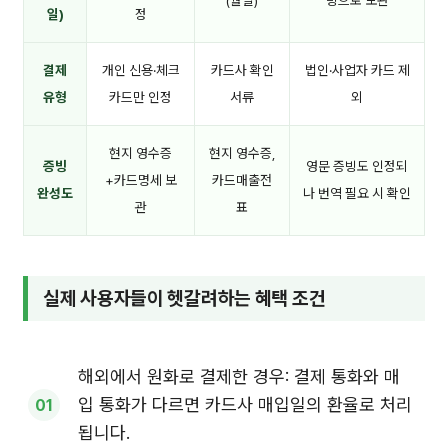
(월별)
빙으로 보완
일)
정
결제
개인 신용·체크
카드사 확인
법인·사업자 카드 제
유형
카드만 인정
서류
외
현지 영수증
현지 영수증,
증빙
영문 증빙도 인정되
+카드명세 보
카드매출전
완성도
나 번역 필요 시 확인
관
표
실제 사용자들이 헷갈려하는 혜택 조건
해외에서 원화로 결제한 경우: 결제 통화와 매
입 통화가 다르면 카드사 매입일의 환율로 처리
됩니다.