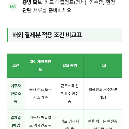
증빙 확보
: 카드 매출전표(명세), 영수증, 환전
관련 서류를 준비하세요.
해외 결제분 적용 조건 비교표
핵심 체크포인
조건
필요 증빙
비고
트
거주자
근로소득 원
국내 주소 또는
외국인도 거주자면
근로소
천징수영수
거소 기준
대상
득
증
결제일
카드사 매입일
카드 명세서
환율 차이는 환전증
(매입
로 과세연도 판