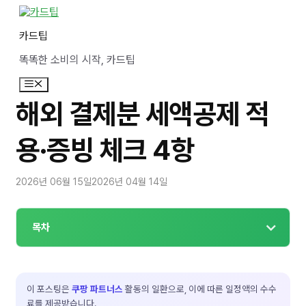
컨
텐
카드팁
츠
로
똑똑한 소비의 시작, 카드팁
건
너
메
뛰
뉴
기
해외 결제분 세액공제 적
용·증빙 체크 4항
2026년 06월 15일
2026년 04월 14일
목차
이 포스팅은
쿠팡 파트너스
활동의 일환으로, 이에 따른 일정액의 수수
료를 제공받습니다.