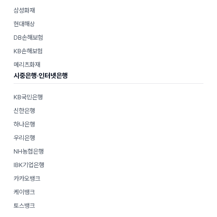
삼성화재
현대해상
DB손해보험
KB손해보험
메리츠화재
시중은행·인터넷은행
KB국민은행
신한은행
하나은행
우리은행
NH농협은행
IBK기업은행
카카오뱅크
케이뱅크
토스뱅크