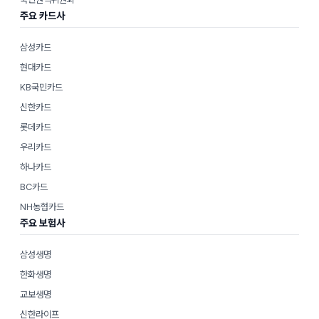
주요 카드사
삼성카드
현대카드
KB국민카드
신한카드
롯데카드
우리카드
하나카드
BC카드
NH농협카드
주요 보험사
삼성생명
한화생명
교보생명
신한라이프