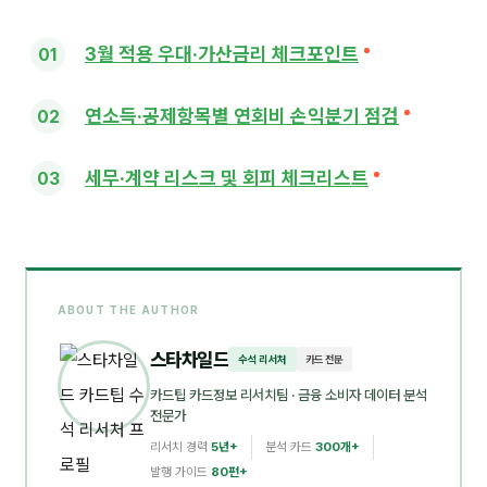
3월 적용 우대·가산금리 체크포인트
연소득·공제항목별 연회비 손익분기 점검
세무·계약 리스크 및 회피 체크리스트
ABOUT THE AUTHOR
스타차일드
수석 리서처
카드 전문
카드팁 카드정보 리서치팀
· 금융 소비자 데이터 분석
전문가
리서치 경력
5년+
분석 카드
300개+
발행 가이드
80편+