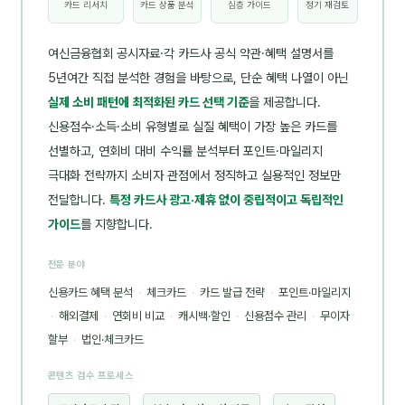
카드 리서치
카드 상품 분석
심층 가이드
정기 재검토
여신금융협회 공시자료·각 카드사 공식 약관·혜택 설명서를
5년여간 직접 분석한 경험을 바탕으로, 단순 혜택 나열이 아닌
실제 소비 패턴에 최적화된 카드 선택 기준
을 제공합니다.
신용점수·소득·소비 유형별로 실질 혜택이 가장 높은 카드를
선별하고, 연회비 대비 수익률 분석부터 포인트·마일리지
극대화 전략까지 소비자 관점에서 정직하고 실용적인 정보만
전달합니다.
특정 카드사 광고·제휴 없이 중립적이고 독립적인
가이드
를 지향합니다.
전문 분야
신용카드 혜택 분석
·
체크카드
·
카드 발급 전략
·
포인트·마일리지
·
해외결제
·
연회비 비교
·
캐시백·할인
·
신용점수 관리
·
무이자
할부
·
법인·체크카드
콘텐츠 검수 프로세스