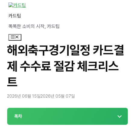
컨
텐
카드팁
츠
로
똑똑한 소비의 시작, 카드팁
건
너
메
뛰
뉴
기
해외축구경기일정 카드결
제 수수료 절감 체크리스
트
2026년 06월 15일
2026년 05월 07일
목차