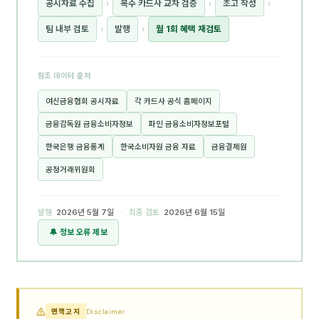
공시자료 수집
›
복수 카드사 교차 검증
›
초고 작성
›
팀 내부 검토
›
발행
›
월 1회 혜택 재검토
참조 데이터 출처
여신금융협회 공시자료
각 카드사 공식 홈페이지
금융감독원 금융소비자정보
파인 금융소비자정보포털
한국은행 금융통계
한국소비자원 금융 자료
금융결제원
공정거래위원회
발행
2026년 5월 7일
· 최종 검토
2026년 6월 15일
🔔 정보 오류 제보
면책고지
Disclaimer