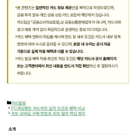
본 콘텐츠는
일반적인 카드 정보 제공
만을 목적으로 작성되었으며,
금융 투자 권유·개인 금융 상담·카드 모집에 해당하지 않습니다.
카드팁은 「금융소비자보호법」상 금융상품판매업자가 아니며, 카드사와
광고·제휴 계약 없이 독립적으로 운영하는 정보 미디어입니다.
카드 혜택·연회비·적립률·캐시백·한도 등 세부 조건은 카드사 내부 정책
변경에 따라 수시로 달라질 수 있으며,
본문 내 수치는 공시 자료
기준으로 실제 적용 혜택과 다를 수 있습니다.
카드 발급·혜택 적용·포인트 적립 조건은
해당 카드사 공식 홈페이지
또는 고객센터에서 최신 내용을 반드시 직접 확인
하신 후 결정하시기
바랍니다.
카
카드활용
테
PC게임랭킹 카드추천 실적 조건과 혜택 비교
고
르또 모바일 구매 방법과 조회 절차 핵심 정리
리
소개