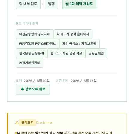
팀 내부 검토
›
발행
›
월 1회 혜택 재검토
참조 데이터 출처
여신금융협회 공시자료
각 카드사 공식 홈페이지
금융감독원 금융소비자정보
파인 금융소비자정보포털
한국은행 금융통계
한국소비자원 금융 자료
금융결제원
공정거래위원회
발행
2026년 3월 10일
· 최종 검토
2026년 6월 17일
🔔 정보 오류 제보
면책고지
Disclaimer
본 콘텐츠는
일반적인 카드 정보 제공
만을 목적으로 작성되었으며,