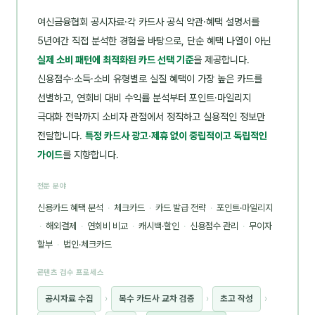
여신금융협회 공시자료·각 카드사 공식 약관·혜택 설명서를
5년여간 직접 분석한 경험을 바탕으로, 단순 혜택 나열이 아닌
실제 소비 패턴에 최적화된 카드 선택 기준
을 제공합니다.
신용점수·소득·소비 유형별로 실질 혜택이 가장 높은 카드를
선별하고, 연회비 대비 수익률 분석부터 포인트·마일리지
극대화 전략까지 소비자 관점에서 정직하고 실용적인 정보만
전달합니다.
특정 카드사 광고·제휴 없이 중립적이고 독립적인
가이드
를 지향합니다.
전문 분야
신용카드 혜택 분석
·
체크카드
·
카드 발급 전략
·
포인트·마일리지
·
해외결제
·
연회비 비교
·
캐시백·할인
·
신용점수 관리
·
무이자
할부
·
법인·체크카드
콘텐츠 검수 프로세스
공시자료 수집
›
복수 카드사 교차 검증
›
초고 작성
›