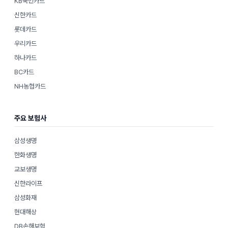
KB국민카드
신한카드
롯데카드
우리카드
하나카드
BC카드
NH농협카드
주요 보험사
삼성생명
한화생명
교보생명
신한라이프
삼성화재
현대해상
DB손해보험