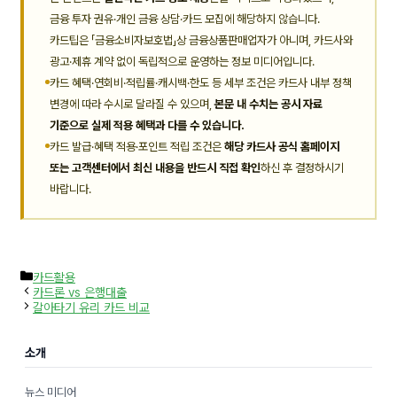
금융 투자 권유·개인 금융 상담·카드 모집에 해당하지 않습니다.
카드팁은 「금융소비자보호법」상 금융상품판매업자가 아니며, 카드사와
광고·제휴 계약 없이 독립적으로 운영하는 정보 미디어입니다.
카드 혜택·연회비·적립률·캐시백·한도 등 세부 조건은 카드사 내부 정책
변경에 따라 수시로 달라질 수 있으며,
본문 내 수치는 공시 자료
기준으로 실제 적용 혜택과 다를 수 있습니다.
카드 발급·혜택 적용·포인트 적립 조건은
해당 카드사 공식 홈페이지
또는 고객센터에서 최신 내용을 반드시 직접 확인
하신 후 결정하시기
바랍니다.
카
카드활용
테
카드론 vs 은행대출
고
갈아타기 유리 카드 비교
리
소개
뉴스 미디어