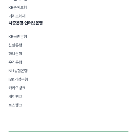
KB손해보험
메리츠화재
시중은행·인터넷은행
KB국민은행
신한은행
하나은행
우리은행
NH농협은행
IBK기업은행
카카오뱅크
케이뱅크
토스뱅크