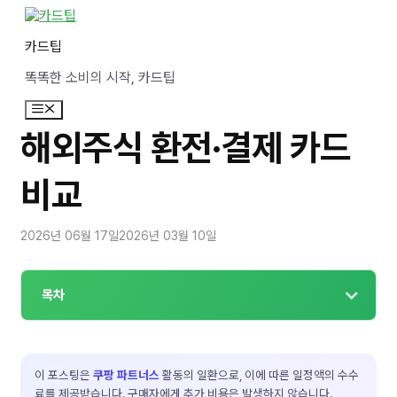
컨
텐
카드팁
츠
로
똑똑한 소비의 시작, 카드팁
건
너
메
뛰
뉴
기
해외주식 환전·결제 카드
비교
2026년 06월 17일
2026년 03월 10일
목차
이 포스팅은
쿠팡 파트너스
활동의 일환으로, 이에 따른 일정액의 수수
료를 제공받습니다. 구매자에게 추가 비용은 발생하지 않습니다.