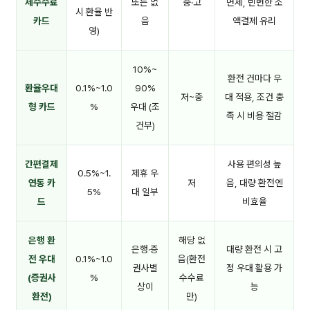
제수수료
또는 없
중·고
면제, 빈번한 소
시 환율 반
카드
음
액결제 유리
영)
10%~
환전 건마다 우
환율우대
0.1%~1.0
90%
저~중
대 적용, 조건 충
형 카드
%
우대 (조
족 시 비용 절감
건부)
간편결제
사용 편의성 높
0.5%~1.
제휴 우
연동 카
저
음, 대량 환전엔
5%
대 일부
드
비효율
은행 환
해당 없
은행·증
대량 환전 시 고
전 우대
0.1%~1.0
음(환전
권사별
정 우대 활용 가
(증권사
%
수수료
상이
능
환전)
만)