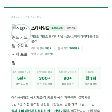
ABOUT THE AUTHOR
스타차일드
수석 리서처
카드 전문
카드팁 카드정보 리서치팀
· 금융 소비자 데이터 분석 전
문가
리서치 경력
5년+
분석 카드
300개+
발행 가이드
80편+
EXPERIENCE
EXPERTISE
AUTHORITY
TRUST
5년+
300+
80+
월 1회
카드 리서치
카드 상품 분석
심층 가이드
정기 재검토
여신금융협회 공시자료·각 카드사 공식 약관·혜택 설명서를
5년여간 직접 분석한 경험을 바탕으로, 단순 혜택 나열이 아닌
실제 소비 패턴에 최적화된 카드 선택 기준
을 제공합니다. 신용점수·