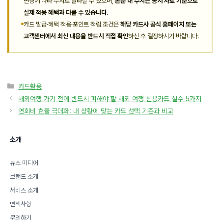
변경에 따라 수시로 달라질 수 있으며,
본문 내 수치는 공시 자료 기준으로
실제 적용 혜택과 다를 수 있습니다.
카드 발급·혜택 적용·포인트 적립 조건은
해당 카드사 공식 홈페이지 또는
고객센터에서 최신 내용을 반드시 직접 확인
하신 후 결정하시기 바랍니다.
카
카드활용
테
해외여행 가기 전에 반드시 피해야 할 해외 여행 신용카드 실수 5가지
고
연회비 효율 극대화: 내 상황에 맞는 카드 선택 기준과 비교
리
소개
뉴스 미디어
브랜드 소개
서비스 소개
면책사항
문의하기