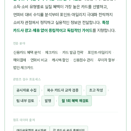
소득·소비 유형별로 실질 혜택이 가장 높은 카드를 선별하고,
연회비 대비 수익률 분석부터 포인트·마일리지 극대화 전략까지
소비자 관점에서 정직하고 실용적인 정보만 전달합니다.
특정
카드사 광고·제휴 없이 중립적이고 독립적인 가이드
를 지향합니다.
전문 분야
신용카드 혜택 분석
·
체크카드
·
카드 발급 전략
·
포인트·마일리지
·
해외결제
·
연회비 비교
·
캐시백·할인
·
신용점수 관리
·
무이자 할부
·
법인·체크카드
콘텐츠 검수 프로세스
공시자료 수집
›
복수 카드사 교차 검증
›
초고 작성
›
팀 내부 검토
›
발행
›
월 1회 혜택 재검토
참조 데이터 출처
여신금융협회 공시자료
각 카드사 공식 홈페이지