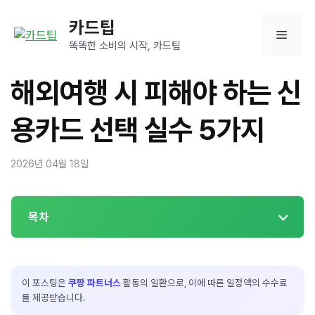
컨
카드팁
텐
메
츠
똑똑한 소비의 시작, 카드팁
로
뉴
건
해외여행 시 피해야 하는 신
너
뛰
용카드 선택 실수 5가지
기
2026년 04월 18일
목차
이 포스팅은
쿠팡 파트너스
활동의 일환으로, 이에 따른 일정액의 수수료
를 제공받습니다.