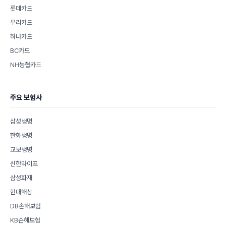
롯데카드
우리카드
하나카드
BC카드
NH농협카드
주요 보험사
삼성생명
한화생명
교보생명
신한라이프
삼성화재
현대해상
DB손해보험
KB손해보험