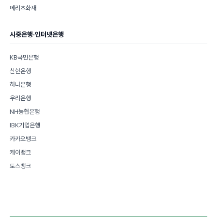
메리츠화재
시중은행·인터넷은행
KB국민은행
신한은행
하나은행
우리은행
NH농협은행
IBK기업은행
카카오뱅크
케이뱅크
토스뱅크