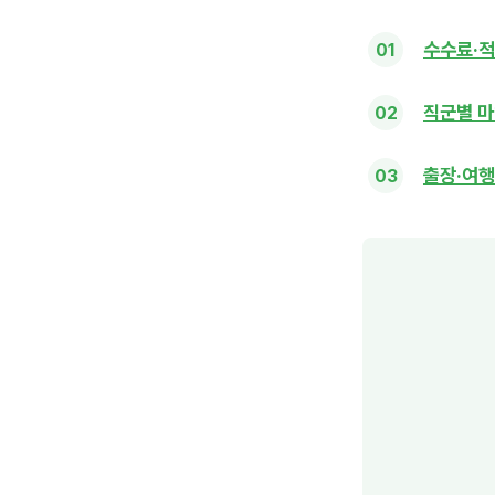
수수료·적
직군별 마
출장·여행