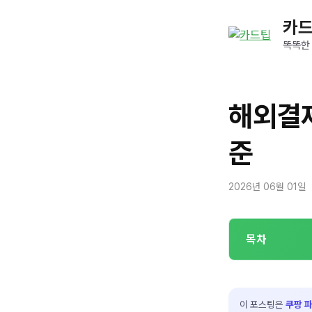
컨
카
텐
츠
똑똑한
로
건
너
해외결제
뛰
기
준
2026년 06월 01일
목차
이 포스팅은
쿠팡 