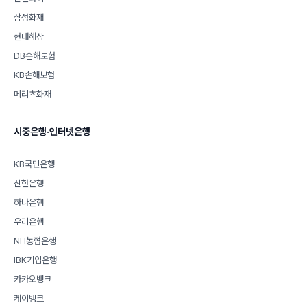
삼성화재
현대해상
DB손해보험
KB손해보험
메리츠화재
시중은행·인터넷은행
KB국민은행
신한은행
하나은행
우리은행
NH농협은행
IBK기업은행
카카오뱅크
케이뱅크