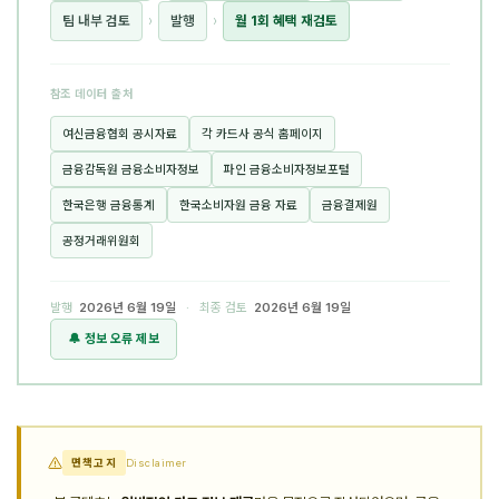
팀 내부 검토
›
발행
›
월 1회 혜택 재검토
참조 데이터 출처
여신금융협회 공시자료
각 카드사 공식 홈페이지
금융감독원 금융소비자정보
파인 금융소비자정보포털
한국은행 금융통계
한국소비자원 금융 자료
금융결제원
공정거래위원회
발행
2026년 6월 19일
· 최종 검토
2026년 6월 19일
🔔 정보 오류 제보
면책고지
Disclaimer