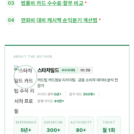
법률비 카드 수수료·할부 비교
연회비 대비 캐시백 손익분기 계산법
ABOUT THE AUTHOR
스타차일드
수석 리서처
카드 전문
카드팁 카드정보 리서치팀
· 금융 소비자 데이터 분석 전
문가
리서치 경력
5년+
분석 카드
300개+
발행 가이드
80편+
EXPERIENCE
EXPERTISE
AUTHORITY
TRUST
5년+
300+
80+
월 1회