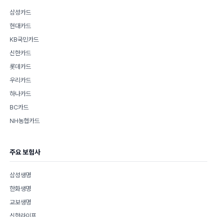
삼성카드
현대카드
KB국민카드
신한카드
롯데카드
우리카드
하나카드
BC카드
NH농협카드
주요 보험사
삼성생명
한화생명
교보생명
신한라이프