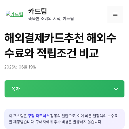
컨
카드팁
텐
메
츠
똑똑한 소비의 시작, 카드팁
로
뉴
건
해외결제카드추천 해외수
너
뛰
수료와 적립조건 비교
기
2026년 06월 19일
목차
이 포스팅은
쿠팡 파트너스
활동의 일환으로, 이에 따른 일정액의 수수료
를 제공받습니다. 구매자에게 추가 비용은 발생하지 않습니다.