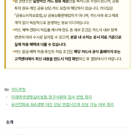
본 콘텐츠는
일반적인 카드 정보 제공
만을 목적으로 작성되었으며, 금융
투자 권유·개인 금융 상담·카드 모집에 해당하지 않습니다. 카드팁은
「금융소비자보호법」상 금융상품판매업자가 아니며, 카드사와 광고·제휴
계약 없이 독립적으로 운영하는 정보 미디어입니다.
카드 혜택·연회비·적립률·캐시백·한도 등 세부 조건은 카드사 내부 정책
변경에 따라 수시로 달라질 수 있으며,
본문 내 수치는 공시 자료 기준으로
실제 적용 혜택과 다를 수 있습니다.
카드 발급·혜택 적용·포인트 적립 조건은
해당 카드사 공식 홈페이지 또는
고객센터에서 최신 내용을 반드시 직접 확인
하신 후 결정하시기 바랍니다.
카
카드추천
테
미래에셋생명실비보험 청구서류와 접수 방법 정리
고
유선전화로 AIA생명 야간 상담 연결시간과 상담 가능 여부 정리
리
소개