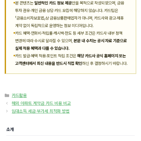
본 콘텐츠는
일반적인 카드 정보 제공
만을 목적으로 작성되었으며, 금융
투자 권유·개인 금융 상담·카드 모집에 해당하지 않습니다. 카드팁은
「금융소비자보호법」상 금융상품판매업자가 아니며, 카드사와 광고·제휴
계약 없이 독립적으로 운영하는 정보 미디어입니다.
카드 혜택·연회비·적립률·캐시백·한도 등 세부 조건은 카드사 내부 정책
변경에 따라 수시로 달라질 수 있으며,
본문 내 수치는 공시 자료 기준으로
실제 적용 혜택과 다를 수 있습니다.
카드 발급·혜택 적용·포인트 적립 조건은
해당 카드사 공식 홈페이지 또는
고객센터에서 최신 내용을 반드시 직접 확인
하신 후 결정하시기 바랍니다.
카
카드활용
테
해외 아파트 계약금 카드 비용 비교
고
임대소득 세금·부가세 최적화 방법
리
소개