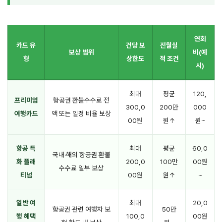
연회
카드 유
건당 보
전월실
보상 범위
비(예
형
상한도
적 조건
시)
최대
평균
120,
프리미엄
항공권 환불수수료 전
300,0
200만
000
여행카드
액 또는 일정 비율 보상
00원
원↑
원~
항공 특
최대
평균
60,0
국내·해외 항공권 환불
화 플래
200,0
100만
00원
수수료 일부 보상
티넘
00원
원↑
~
일반 여
최대
20,0
항공권 관련 여행자 보
50만
행 혜택
100,0
00원