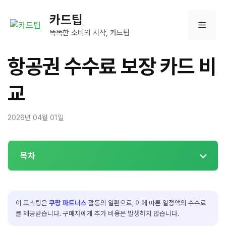
컨
카드팁
텐
메
츠
똑똑한 소비의 시작, 카드팁
로
뉴
건
항공권 수수료 보장 카드 비
너
뛰
교
기
2026년 04월 01일
목차
이 포스팅은
쿠팡 파트너스
활동의 일환으로, 이에 따른 일정액의 수수료
를 제공받습니다. 구매자에게 추가 비용은 발생하지 않습니다.