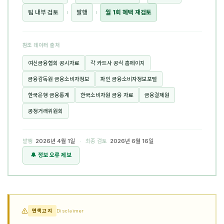
팀 내부 검토
›
발행
›
월 1회 혜택 재검토
참조 데이터 출처
여신금융협회 공시자료
각 카드사 공식 홈페이지
금융감독원 금융소비자정보
파인 금융소비자정보포털
한국은행 금융통계
한국소비자원 금융 자료
금융결제원
공정거래위원회
발행
2026년 4월 1일
· 최종 검토
2026년 6월 16일
🔔 정보 오류 제보
면책고지
Disclaimer