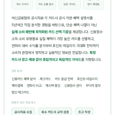
카드 리서치
카드 상품 분석
심층 가이드
정기 재검토
여신금융협회 공시자료·각 카드사 공식 약관·혜택 설명서를
5년여간 직접 분석한 경험을 바탕으로, 단순 혜택 나열이 아닌
실제 소비 패턴에 최적화된 카드 선택 기준
을 제공합니다. 신용점수·
소득·소비 유형별로 실질 혜택이 가장 높은 카드를 선별하고,
연회비 대비 수익률 분석부터 포인트·마일리지 극대화 전략까지
소비자 관점에서 정직하고 실용적인 정보만 전달합니다.
특정
카드사 광고·제휴 없이 중립적이고 독립적인 가이드
를 지향합니다.
전문 분야
신용카드 혜택 분석
·
체크카드
·
카드 발급 전략
·
포인트·마일리지
·
해외결제
·
연회비 비교
·
캐시백·할인
·
신용점수 관리
·
무이자 할부
·
법인·체크카드
콘텐츠 검수 프로세스
공시자료 수집
›
복수 카드사 교차 검증
›
초고 작성
›