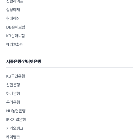
신한라이프
삼성화재
현대해상
DB손해보험
KB손해보험
메리츠화재
시중은행·인터넷은행
KB국민은행
신한은행
하나은행
우리은행
NH농협은행
IBK기업은행
카카오뱅크
케이뱅크