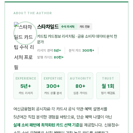
ABOUT THE AUTHOR
스타차일드
수석 리서처
카드 전문
카드팁 카드정보 리서치팀
· 금융 소비자 데이터 분석 전
문가
리서치 경력
5년+
분석 카드
300개+
발행 가이드
80편+
EXPERIENCE
EXPERTISE
AUTHORITY
TRUST
5년+
300+
80+
월 1회
카드 리서치
카드 상품 분석
심층 가이드
정기 재검토
여신금융협회 공시자료·각 카드사 공식 약관·혜택 설명서를
5년여간 직접 분석한 경험을 바탕으로, 단순 혜택 나열이 아닌
실제 소비 패턴에 최적화된 카드 선택 기준
을 제공합니다. 신용점수·
소득·소비 유형별로 실질 혜택이 가장 높은 카드를 선별하고,