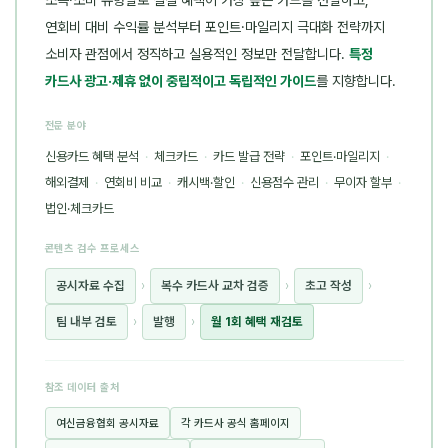
연회비 대비 수익률 분석부터 포인트·마일리지 극대화 전략까지
소비자 관점에서 정직하고 실용적인 정보만 전달합니다.
특정
카드사 광고·제휴 없이 중립적이고 독립적인 가이드
를 지향합니다.
전문 분야
신용카드 혜택 분석
·
체크카드
·
카드 발급 전략
·
포인트·마일리지
·
해외결제
·
연회비 비교
·
캐시백·할인
·
신용점수 관리
·
무이자 할부
·
법인·체크카드
콘텐츠 검수 프로세스
공시자료 수집
›
복수 카드사 교차 검증
›
초고 작성
›
팀 내부 검토
›
발행
›
월 1회 혜택 재검토
참조 데이터 출처
여신금융협회 공시자료
각 카드사 공식 홈페이지