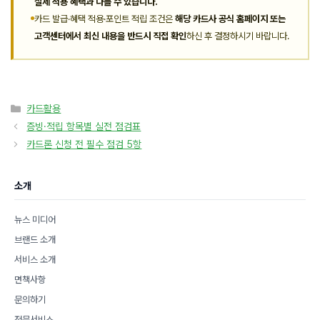
실제 적용 혜택과 다를 수 있습니다.
카드 발급·혜택 적용·포인트 적립 조건은
해당 카드사 공식 홈페이지 또는
고객센터에서 최신 내용을 반드시 직접 확인
하신 후 결정하시기 바랍니다.
카
카드활용
테
증빙·적립 항목별 실전 점검표
고
카드론 신청 전 필수 점검 5항
리
소개
뉴스 미디어
브랜드 소개
서비스 소개
면책사항
문의하기
전문서비스