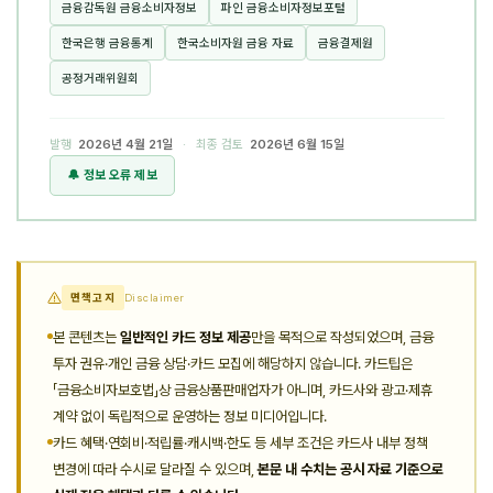
금융감독원 금융소비자정보
파인 금융소비자정보포털
한국은행 금융통계
한국소비자원 금융 자료
금융결제원
공정거래위원회
발행
2026년 4월 21일
· 최종 검토
2026년 6월 15일
🔔 정보 오류 제보
면책고지
Disclaimer
본 콘텐츠는
일반적인 카드 정보 제공
만을 목적으로 작성되었으며, 금융
투자 권유·개인 금융 상담·카드 모집에 해당하지 않습니다. 카드팁은
「금융소비자보호법」상 금융상품판매업자가 아니며, 카드사와 광고·제휴
계약 없이 독립적으로 운영하는 정보 미디어입니다.
카드 혜택·연회비·적립률·캐시백·한도 등 세부 조건은 카드사 내부 정책
변경에 따라 수시로 달라질 수 있으며,
본문 내 수치는 공시 자료 기준으로