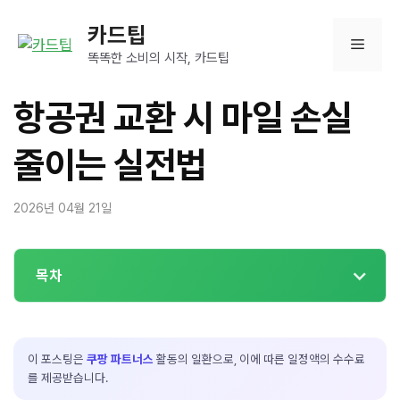
컨
카드팁
텐
메
츠
똑똑한 소비의 시작, 카드팁
로
뉴
건
항공권 교환 시 마일 손실
너
뛰
줄이는 실전법
기
2026년 04월 21일
목차
이 포스팅은
쿠팡 파트너스
활동의 일환으로, 이에 따른 일정액의 수수료
를 제공받습니다.