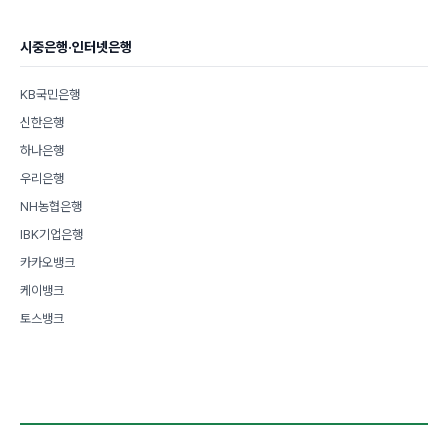
시중은행·인터넷은행
KB국민은행
신한은행
하나은행
우리은행
NH농협은행
IBK기업은행
카카오뱅크
케이뱅크
토스뱅크