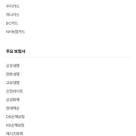
우리카드
하나카드
BC카드
NH농협카드
주요 보험사
삼성생명
한화생명
교보생명
신한라이프
삼성화재
현대해상
DB손해보험
KB손해보험
메리츠화재