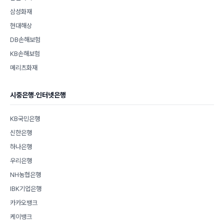
삼성화재
현대해상
DB손해보험
KB손해보험
메리츠화재
시중은행·인터넷은행
KB국민은행
신한은행
하나은행
우리은행
NH농협은행
IBK기업은행
카카오뱅크
케이뱅크