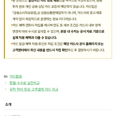
본 콘텐츠는
일반적인 카드 정보 제공
만을 목적으로 작성되었으며, 금융
투자 권유·개인 금융 상담·카드 모집에 해당하지 않습니다. 카드팁은
「금융소비자보호법」상 금융상품판매업자가 아니며, 카드사와 광고·제휴
계약 없이 독립적으로 운영하는 정보 미디어입니다.
카드 혜택·연회비·적립률·캐시백·한도 등 세부 조건은 카드사 내부 정책
변경에 따라 수시로 달라질 수 있으며,
본문 내 수치는 공시 자료 기준으로
실제 적용 혜택과 다를 수 있습니다.
카드 발급·혜택 적용·포인트 적립 조건은
해당 카드사 공식 홈페이지 또는
고객센터에서 최신 내용을 반드시 직접 확인
하신 후 결정하시기 바랍니다.
카
카드활용
테
환율·수수료 실전비교
고
유학 학비·항공 고액결제 카드 비교
리
소개