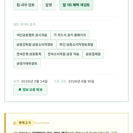
팀 내부 검토
›
발행
›
월 1회 혜택 재검토
참조 데이터 출처
여신금융협회 공시자료
각 카드사 공식 홈페이지
금융감독원 금융소비자정보
파인 금융소비자정보포털
한국은행 금융통계
한국소비자원 금융 자료
금융결제원
공정거래위원회
발행
2026년 3월 24일
· 최종 검토
2026년 6월 16일
🔔 정보 오류 제보
면책고지
Disclaimer