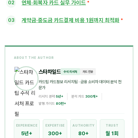
연체·회복자 카드 실무 가이드
계약금·중도금 카드결제 비용 1원까지 최적화
ABOUT THE AUTHOR
스타차일드
수석 리서처
카드 전문
카드팁 카드정보 리서치팀
· 금융 소비자 데이터 분석 전
문가
리서치 경력
5년+
분석 카드
300개+
발행 가이드
80편+
EXPERIENCE
EXPERTISE
AUTHORITY
TRUST
5년+
300+
80+
월 1회