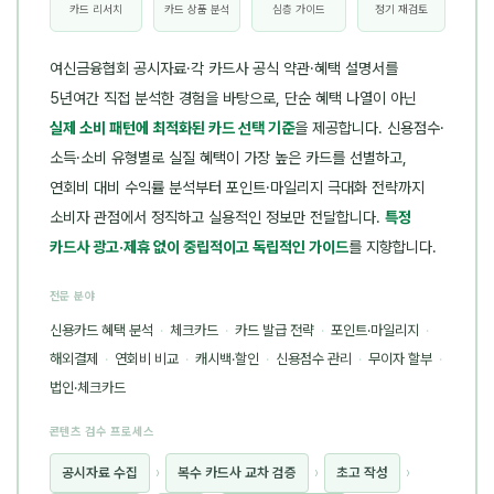
카드 리서치
카드 상품 분석
심층 가이드
정기 재검토
여신금융협회 공시자료·각 카드사 공식 약관·혜택 설명서를
5년여간 직접 분석한 경험을 바탕으로, 단순 혜택 나열이 아닌
실제 소비 패턴에 최적화된 카드 선택 기준
을 제공합니다. 신용점수·
소득·소비 유형별로 실질 혜택이 가장 높은 카드를 선별하고,
연회비 대비 수익률 분석부터 포인트·마일리지 극대화 전략까지
소비자 관점에서 정직하고 실용적인 정보만 전달합니다.
특정
카드사 광고·제휴 없이 중립적이고 독립적인 가이드
를 지향합니다.
전문 분야
신용카드 혜택 분석
·
체크카드
·
카드 발급 전략
·
포인트·마일리지
·
해외결제
·
연회비 비교
·
캐시백·할인
·
신용점수 관리
·
무이자 할부
·
법인·체크카드
콘텐츠 검수 프로세스
공시자료 수집
›
복수 카드사 교차 검증
›
초고 작성
›