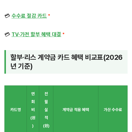
💳
수수료 절감 카드
💳
TV·가전 할부 혜택 대결
할부·리스 계약금 카드 혜택 비교표(2026
년 기준)
연
전
회
월
카드명
비
실
계약금 적용 혜택
가산 수수료
(원
적
)
(원)