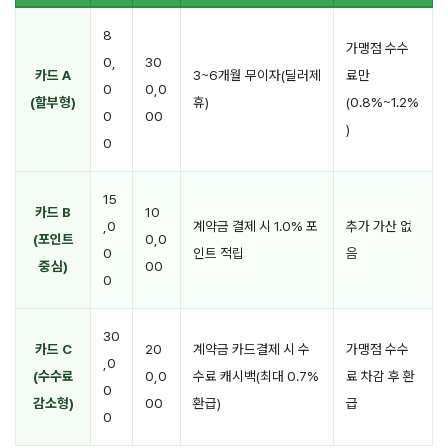
8
가맹점 수수
0,
30
카드 A
3~6개월 무이자(딜러제
료만
0
0,0
(할부형)
휴)
(0.8%~1.2%
0
00
)
0
15
카드 B
10
,0
계약금 결제 시 1.0% 포
추가 가산 없
(포인트
0,0
0
인트 적립
음
중심)
00
0
30
카드 C
20
계약금 카드결제 시 수
가맹점 수수
,0
(수수료
0,0
수료 캐시백(최대 0.7%
료 차감 후 환
0
감소형)
00
환급)
급
0