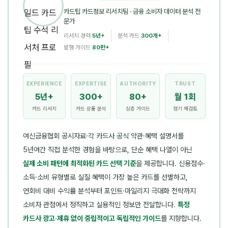
카드팁 카드정보 리서치팀
· 금융 소비자 데이터 분석 전
문가
리서치 경력
5년+
분석 카드
300개+
발행 가이드
80편+
EXPERIENCE
EXPERTISE
AUTHORITY
TRUST
5년+
300+
80+
월 1회
카드 리서치
카드 상품 분석
심층 가이드
정기 재검토
여신금융협회 공시자료·각 카드사 공식 약관·혜택 설명서를
5년여간 직접 분석한 경험을 바탕으로, 단순 혜택 나열이 아닌
실제 소비 패턴에 최적화된 카드 선택 기준
을 제공합니다. 신용점수·
소득·소비 유형별로 실질 혜택이 가장 높은 카드를 선별하고,
연회비 대비 수익률 분석부터 포인트·마일리지 극대화 전략까지
소비자 관점에서 정직하고 실용적인 정보만 전달합니다.
특정
카드사 광고·제휴 없이 중립적이고 독립적인 가이드
를 지향합니다.