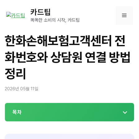
컨
카드팁
텐
메
츠
똑똑한 소비의 시작, 카드팁
로
뉴
건
한화손해보험고객센터 전
너
뛰
화번호와 상담원 연결 방법
기
정리
2026년 05월 11일
목차