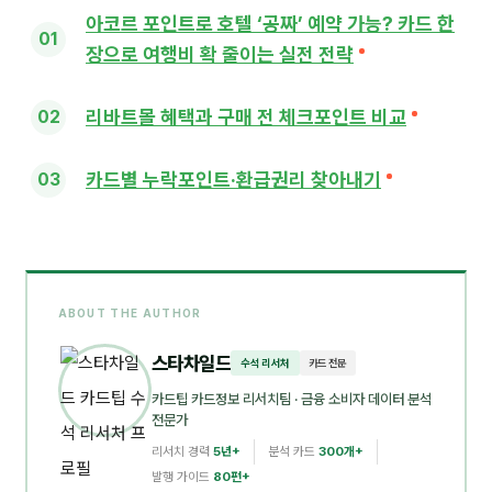
아코르 포인트로 호텔 ‘공짜’ 예약 가능? 카드 한
장으로 여행비 확 줄이는 실전 전략
리바트몰 혜택과 구매 전 체크포인트 비교
카드별 누락포인트·환급권리 찾아내기
ABOUT THE AUTHOR
스타차일드
수석 리서처
카드 전문
카드팁 카드정보 리서치팀
· 금융 소비자 데이터 분석
전문가
리서치 경력
5년+
분석 카드
300개+
발행 가이드
80편+