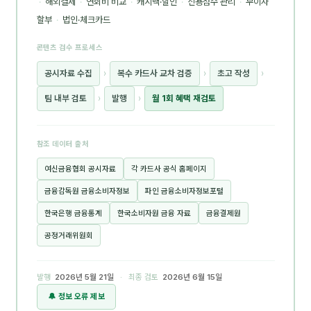
·
해외결제
·
연회비 비교
·
캐시백·할인
·
신용점수 관리
·
무이자
할부
·
법인·체크카드
콘텐츠 검수 프로세스
공시자료 수집
›
복수 카드사 교차 검증
›
초고 작성
›
팀 내부 검토
›
발행
›
월 1회 혜택 재검토
참조 데이터 출처
여신금융협회 공시자료
각 카드사 공식 홈페이지
금융감독원 금융소비자정보
파인 금융소비자정보포털
한국은행 금융통계
한국소비자원 금융 자료
금융결제원
공정거래위원회
발행
2026년 5월 21일
· 최종 검토
2026년 6월 15일
🔔 정보 오류 제보