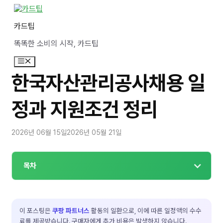
컨
텐
카드팁
츠
로
똑똑한 소비의 시작, 카드팁
건
너
메
뛰
뉴
기
한국자산관리공사채용 일
정과 지원조건 정리
2026년 06월 15일
2026년 05월 21일
목차
이 포스팅은
쿠팡 파트너스
활동의 일환으로, 이에 따른 일정액의 수수
료를 제공받습니다. 구매자에게 추가 비용은 발생하지 않습니다.