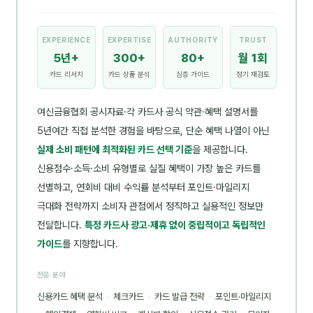
EXPERIENCE
EXPERTISE
AUTHORITY
TRUST
5년+
300+
80+
월 1회
카드 리서치
카드 상품 분석
심층 가이드
정기 재검토
여신금융협회 공시자료·각 카드사 공식 약관·혜택 설명서를
5년여간 직접 분석한 경험을 바탕으로, 단순 혜택 나열이 아닌
실제 소비 패턴에 최적화된 카드 선택 기준
을 제공합니다.
신용점수·소득·소비 유형별로 실질 혜택이 가장 높은 카드를
선별하고, 연회비 대비 수익률 분석부터 포인트·마일리지
극대화 전략까지 소비자 관점에서 정직하고 실용적인 정보만
전달합니다.
특정 카드사 광고·제휴 없이 중립적이고 독립적인
가이드
를 지향합니다.
전문 분야
신용카드 혜택 분석
·
체크카드
·
카드 발급 전략
·
포인트·마일리지