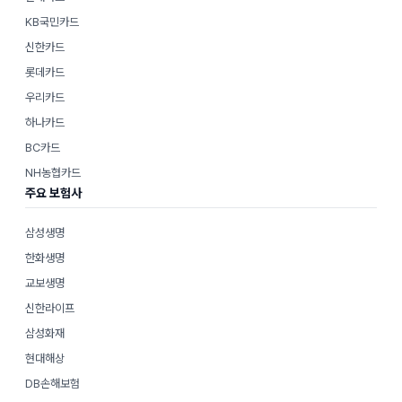
KB국민카드
신한카드
롯데카드
우리카드
하나카드
BC카드
NH농협카드
주요 보험사
삼성생명
한화생명
교보생명
신한라이프
삼성화재
현대해상
DB손해보험