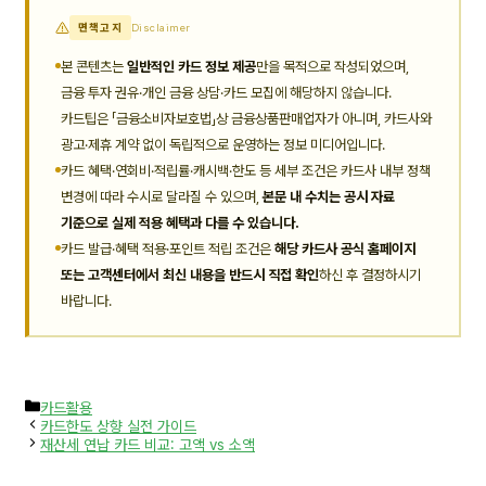
면책고지
Disclaimer
본 콘텐츠는
일반적인 카드 정보 제공
만을 목적으로 작성되었으며,
금융 투자 권유·개인 금융 상담·카드 모집에 해당하지 않습니다.
카드팁은 「금융소비자보호법」상 금융상품판매업자가 아니며, 카드사와
광고·제휴 계약 없이 독립적으로 운영하는 정보 미디어입니다.
카드 혜택·연회비·적립률·캐시백·한도 등 세부 조건은 카드사 내부 정책
변경에 따라 수시로 달라질 수 있으며,
본문 내 수치는 공시 자료
기준으로 실제 적용 혜택과 다를 수 있습니다.
카드 발급·혜택 적용·포인트 적립 조건은
해당 카드사 공식 홈페이지
또는 고객센터에서 최신 내용을 반드시 직접 확인
하신 후 결정하시기
바랍니다.
카
카드활용
테
카드한도 상향 실전 가이드
고
재산세 연납 카드 비교: 고액 vs 소액
리