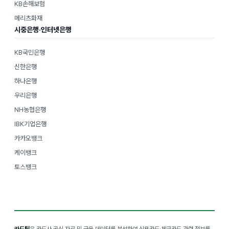
KB손해보험
메리츠화재
시중은행·인터넷은행
KB국민은행
신한은행
하나은행
우리은행
NH농협은행
IBK기업은행
카카오뱅크
케이뱅크
토스뱅크