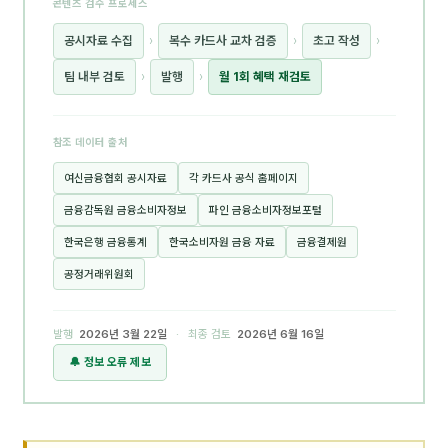
콘텐츠 검수 프로세스
공시자료 수집
›
복수 카드사 교차 검증
›
초고 작성
›
팀 내부 검토
›
발행
›
월 1회 혜택 재검토
참조 데이터 출처
여신금융협회 공시자료
각 카드사 공식 홈페이지
금융감독원 금융소비자정보
파인 금융소비자정보포털
한국은행 금융통계
한국소비자원 금융 자료
금융결제원
공정거래위원회
발행
2026년 3월 22일
· 최종 검토
2026년 6월 16일
🔔 정보 오류 제보