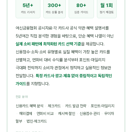
5년+
300+
80+
월 1회
카드 리서치
카드 상품 분석
심층 가이드
정기 재검토
여신금융협회 공시자료·각 카드사 공식 약관·혜택 설명서를
5년여간 직접 분석한 경험을 바탕으로, 단순 혜택 나열이 아닌
실제 소비 패턴에 최적화된 카드 선택 기준
을 제공합니다.
신용점수·소득·소비 유형별로 실질 혜택이 가장 높은 카드를
선별하고, 연회비 대비 수익률 분석부터 포인트·마일리지
극대화 전략까지 소비자 관점에서 정직하고 실용적인 정보만
전달합니다.
특정 카드사 광고·제휴 없이 중립적이고 독립적인
가이드
를 지향합니다.
전문 분야
신용카드 혜택 분석
·
체크카드
·
카드 발급 전략
·
포인트·마일리지
·
해외결제
·
연회비 비교
·
캐시백·할인
·
신용점수 관리
·
무이자
할부
·
법인·체크카드