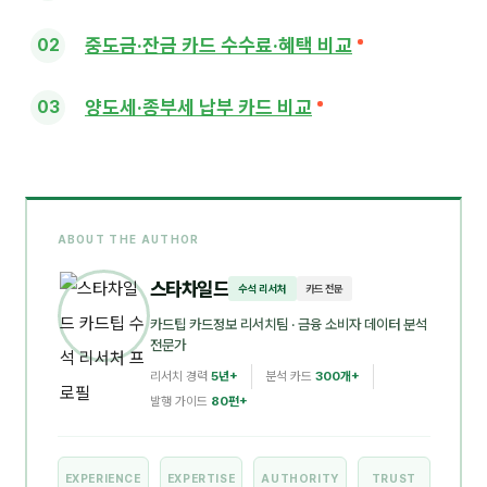
중도금·잔금 카드 수수료·혜택 비교
양도세·종부세 납부 카드 비교
ABOUT THE AUTHOR
스타차일드
수석 리서처
카드 전문
카드팁 카드정보 리서치팀
· 금융 소비자 데이터 분석
전문가
리서치 경력
5년+
분석 카드
300개+
발행 가이드
80편+
EXPERIENCE
EXPERTISE
AUTHORITY
TRUST