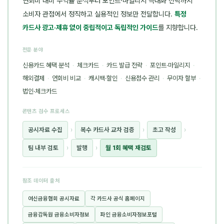
연회비 대비 수익률 분석부터 포인트·마일리지 극대화 전략까지
소비자 관점에서 정직하고 실용적인 정보만 전달합니다.
특정
카드사 광고·제휴 없이 중립적이고 독립적인 가이드
를 지향합니다.
전문 분야
신용카드 혜택 분석
·
체크카드
·
카드 발급 전략
·
포인트·마일리지
·
해외결제
·
연회비 비교
·
캐시백·할인
·
신용점수 관리
·
무이자 할부
·
법인·체크카드
콘텐츠 검수 프로세스
공시자료 수집
›
복수 카드사 교차 검증
›
초고 작성
›
팀 내부 검토
›
발행
›
월 1회 혜택 재검토
참조 데이터 출처
여신금융협회 공시자료
각 카드사 공식 홈페이지
금융감독원 금융소비자정보
파인 금융소비자정보포털