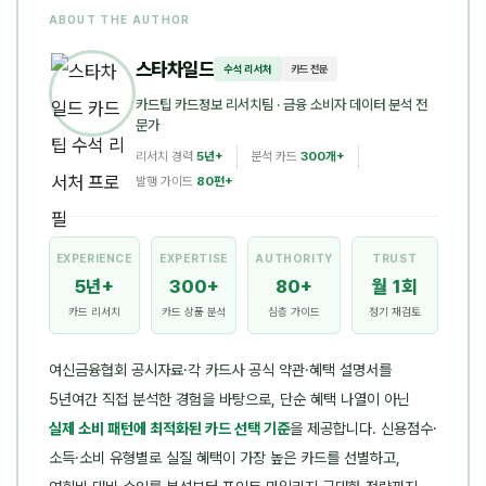
ABOUT THE AUTHOR
스타차일드
수석 리서처
카드 전문
카드팁 카드정보 리서치팀
· 금융 소비자 데이터 분석 전
문가
리서치 경력
5년+
분석 카드
300개+
발행 가이드
80편+
EXPERIENCE
EXPERTISE
AUTHORITY
TRUST
5년+
300+
80+
월 1회
카드 리서치
카드 상품 분석
심층 가이드
정기 재검토
여신금융협회 공시자료·각 카드사 공식 약관·혜택 설명서를
5년여간 직접 분석한 경험을 바탕으로, 단순 혜택 나열이 아닌
실제 소비 패턴에 최적화된 카드 선택 기준
을 제공합니다. 신용점수·
소득·소비 유형별로 실질 혜택이 가장 높은 카드를 선별하고,