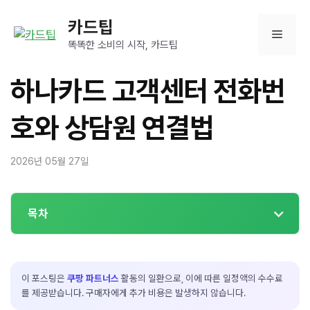
컨
카드팁
텐
메
츠
똑똑한 소비의 시작, 카드팁
로
뉴
건
하나카드 고객센터 전화번
너
뛰
호와 상담원 연결법
기
2026년 05월 27일
목차
이 포스팅은
쿠팡 파트너스
활동의 일환으로, 이에 따른 일정액의 수수료
를 제공받습니다. 구매자에게 추가 비용은 발생하지 않습니다.