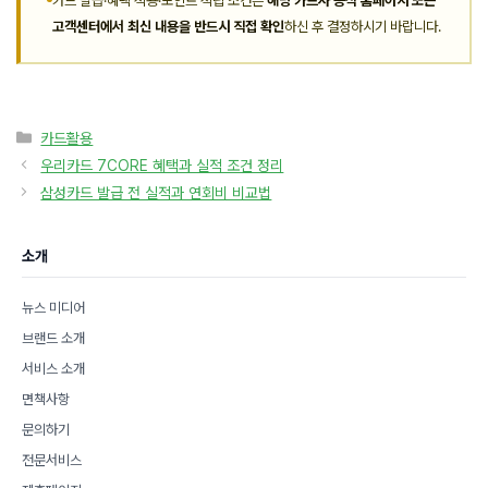
카드 발급·혜택 적용·포인트 적립 조건은
해당 카드사 공식 홈페이지 또는
고객센터에서 최신 내용을 반드시 직접 확인
하신 후 결정하시기 바랍니다.
카
카드활용
테
우리카드 7CORE 혜택과 실적 조건 정리
고
삼성카드 발급 전 실적과 연회비 비교법
리
소개
뉴스 미디어
브랜드 소개
서비스 소개
면책사항
문의하기
전문서비스