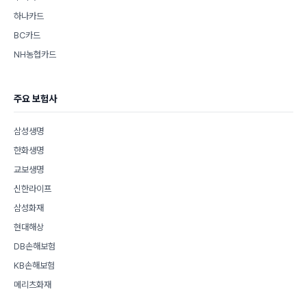
하나카드
BC카드
NH농협카드
주요 보험사
삼성생명
한화생명
교보생명
신한라이프
삼성화재
현대해상
DB손해보험
KB손해보험
메리츠화재