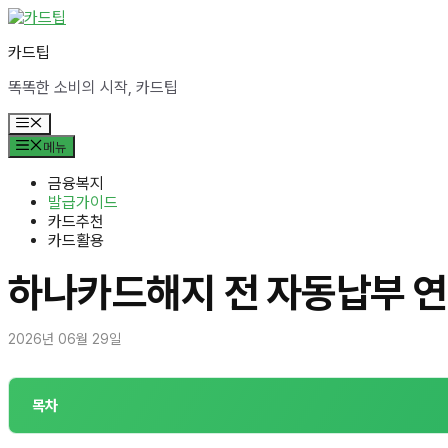
컨
텐
카드팁
츠
로
똑똑한 소비의 시작, 카드팁
건
너
메
뛰
뉴
메뉴
기
금융복지
발급가이드
카드추천
카드활용
하나카드해지 전 자동납부 
2026년 06월 29일
목차