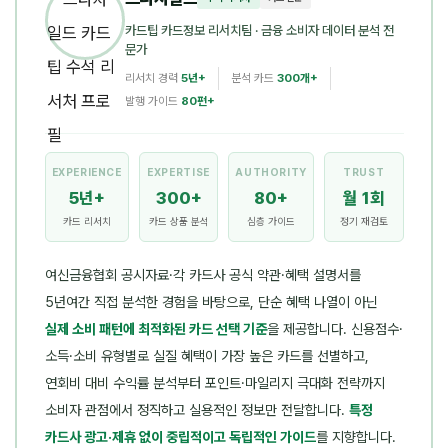
카드팁 카드정보 리서치팀
· 금융 소비자 데이터 분석 전
문가
리서치 경력
5년+
분석 카드
300개+
발행 가이드
80편+
EXPERIENCE
EXPERTISE
AUTHORITY
TRUST
5년+
300+
80+
월 1회
카드 리서치
카드 상품 분석
심층 가이드
정기 재검토
여신금융협회 공시자료·각 카드사 공식 약관·혜택 설명서를
5년여간 직접 분석한 경험을 바탕으로, 단순 혜택 나열이 아닌
실제 소비 패턴에 최적화된 카드 선택 기준
을 제공합니다. 신용점수·
소득·소비 유형별로 실질 혜택이 가장 높은 카드를 선별하고,
연회비 대비 수익률 분석부터 포인트·마일리지 극대화 전략까지
소비자 관점에서 정직하고 실용적인 정보만 전달합니다.
특정
카드사 광고·제휴 없이 중립적이고 독립적인 가이드
를 지향합니다.