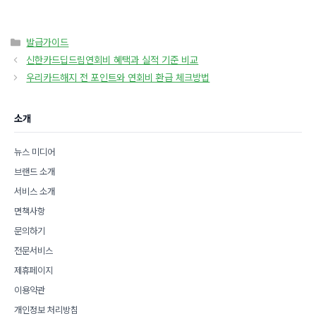
카
발급가이드
테
신한카드딥드림연회비 혜택과 실적 기준 비교
고
우리카드해지 전 포인트와 연회비 환급 체크방법
리
소개
뉴스 미디어
브랜드 소개
서비스 소개
면책사항
문의하기
전문서비스
제휴페이지
이용약관
개인정보 처리방침