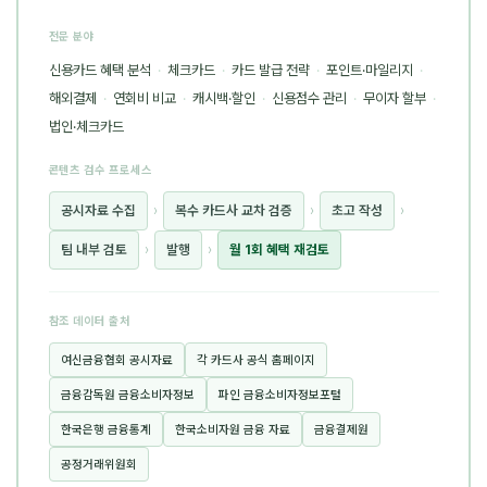
전문 분야
신용카드 혜택 분석
·
체크카드
·
카드 발급 전략
·
포인트·마일리지
·
해외결제
·
연회비 비교
·
캐시백·할인
·
신용점수 관리
·
무이자 할부
·
법인·체크카드
콘텐츠 검수 프로세스
공시자료 수집
›
복수 카드사 교차 검증
›
초고 작성
›
팀 내부 검토
›
발행
›
월 1회 혜택 재검토
참조 데이터 출처
여신금융협회 공시자료
각 카드사 공식 홈페이지
금융감독원 금융소비자정보
파인 금융소비자정보포털
한국은행 금융통계
한국소비자원 금융 자료
금융결제원
공정거래위원회