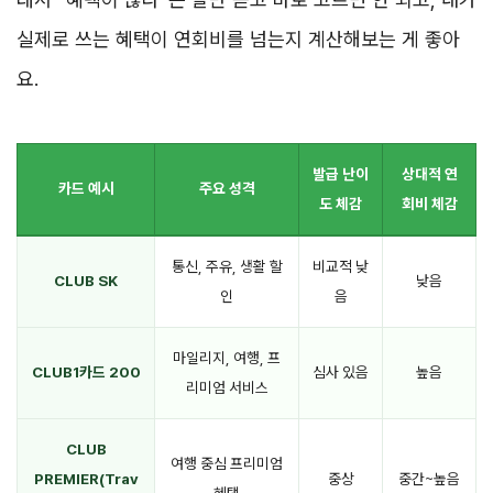
실제로 쓰는 혜택이 연회비를 넘는지 계산해보는 게 좋아
요.
발급 난이
상대적 연
카드 예시
주요 성격
도 체감
회비 체감
통신, 주유, 생활 할
비교적 낮
CLUB SK
낮음
인
음
마일리지, 여행, 프
CLUB1카드 200
심사 있음
높음
리미엄 서비스
CLUB
여행 중심 프리미엄
PREMIER(Trav
중상
중간~높음
혜택