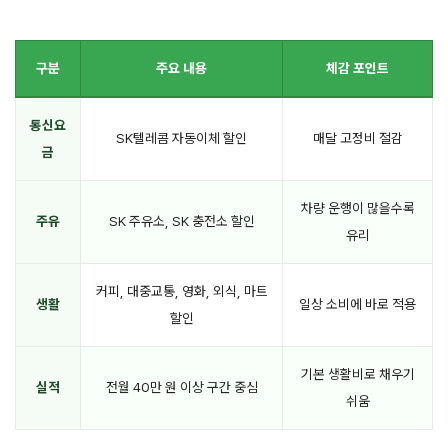
구분
주요 내용
체감 포인트
통신요
SK텔레콤 자동이체 할인
매달 고정비 절감
금
차량 운행이 많을수록
주유
SK 주유소, SK 충전소 할인
유리
커피, 대중교통, 영화, 외식, 마트
생활
일상 소비에 바로 적용
할인
기본 생활비로 채우기
실적
전월 40만 원 이상 구간 중심
쉬움