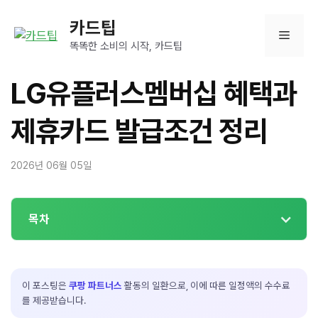
컨
카드팁
텐
메
츠
똑똑한 소비의 시작, 카드팁
로
뉴
건
LG유플러스멤버십 혜택과
너
뛰
제휴카드 발급조건 정리
기
2026년 06월 05일
목차
이 포스팅은
쿠팡 파트너스
활동의 일환으로, 이에 따른 일정액의 수수료
를 제공받습니다.