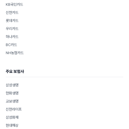
KB국민카드
신한카드
롯데카드
우리카드
하나카드
BC카드
NH농협카드
주요 보험사
삼성생명
한화생명
교보생명
신한라이프
삼성화재
현대해상