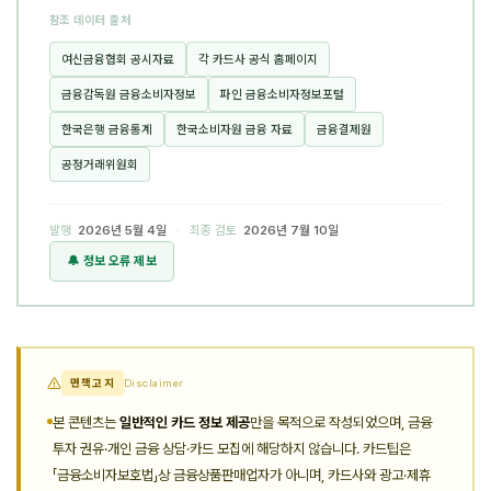
참조 데이터 출처
여신금융협회 공시자료
각 카드사 공식 홈페이지
금융감독원 금융소비자정보
파인 금융소비자정보포털
한국은행 금융통계
한국소비자원 금융 자료
금융결제원
공정거래위원회
발행
2026년 5월 4일
· 최종 검토
2026년 7월 10일
🔔 정보 오류 제보
면책고지
Disclaimer
본 콘텐츠는
일반적인 카드 정보 제공
만을 목적으로 작성되었으며, 금융
투자 권유·개인 금융 상담·카드 모집에 해당하지 않습니다. 카드팁은
「금융소비자보호법」상 금융상품판매업자가 아니며, 카드사와 광고·제휴