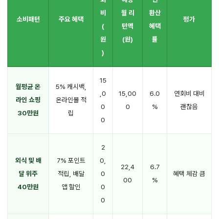
비
월 리
환산
소비패턴
주요 혜택
평가
(
턴액
혜택
원
(원)
률
)
15
월평균 온
5% 캐시백,
,0
15,00
6.0
연회비 대비
라인 쇼핑
온라인몰 적
0
0
%
괜찮음
30만원
립
0
2
외식 및 배
7% 포인트
0,
22,4
6.7
달 위주
적립, 배달
0
혜택 체감 큼
00
%
40만원
앱 할인
0
0