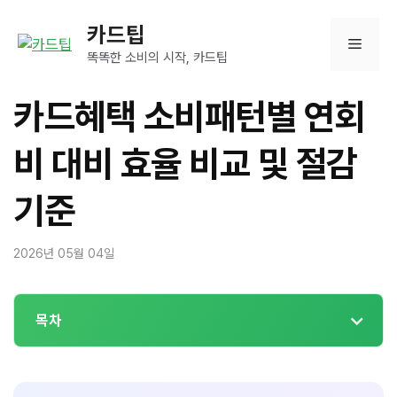
컨
카드팁
텐
메
츠
똑똑한 소비의 시작, 카드팁
로
뉴
건
카드혜택 소비패턴별 연회
너
뛰
비 대비 효율 비교 및 절감
기
기준
2026년 05월 04일
목차