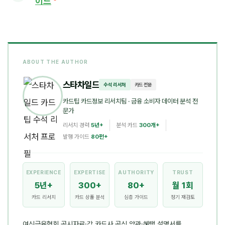
이드
ABOUT THE AUTHOR
스타차일드
수석 리서처
카드 전문
카드팁 카드정보 리서치팀
· 금융 소비자 데이터 분석 전
문가
리서치 경력
5년+
분석 카드
300개+
발행 가이드
80편+
EXPERIENCE
EXPERTISE
AUTHORITY
TRUST
5년+
300+
80+
월 1회
카드 리서치
카드 상품 분석
심층 가이드
정기 재검토
여신금융협회 공시자료·각 카드사 공식 약관·혜택 설명서를