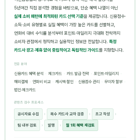
5년여간 직접 분석한 경험을 바탕으로, 단순 혜택 나열이 아닌
실제 소비 패턴에 최적화된 카드 선택 기준
을 제공합니다. 신용점수·
소득·소비 유형별로 실질 혜택이 가장 높은 카드를 선별하고,
연회비 대비 수익률 분석부터 포인트·마일리지 극대화 전략까지
소비자 관점에서 정직하고 실용적인 정보만 전달합니다.
특정
카드사 광고·제휴 없이 중립적이고 독립적인 가이드
를 지향합니다.
전문 분야
신용카드 혜택 분석
·
체크카드
·
카드 발급 전략
·
포인트·마일리지
·
해외결제
·
연회비 비교
·
캐시백·할인
·
신용점수 관리
·
무이자 할부
·
법인·체크카드
콘텐츠 검수 프로세스
공시자료 수집
›
복수 카드사 교차 검증
›
초고 작성
›
팀 내부 검토
›
발행
›
월 1회 혜택 재검토