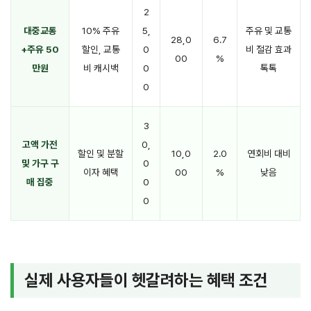
2
대중교통
10% 주유
5,
주유 및 교통
28,0
6.7
+주유 50
할인, 교통
0
비 절감 효과
00
%
만원
비 캐시백
0
톡톡
0
3
고액 가전
0,
할인 및 분할
10,0
2.0
연회비 대비
및 가구 구
0
이자 혜택
00
%
낮음
매 집중
0
0
실제 사용자들이 헷갈려하는 혜택 조건