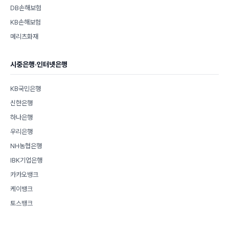
DB손해보험
KB손해보험
메리츠화재
시중은행·인터넷은행
KB국민은행
신한은행
하나은행
우리은행
NH농협은행
IBK기업은행
카카오뱅크
케이뱅크
토스뱅크