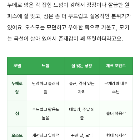
누메로 앙은 각 잡힌 느낌이 강해서 정장이나 깔끔한 원
피스에 잘 맞고, 심은 좀 더 부드럽고 실용적인 분위기가
있어요. 오스모는 모던하고 우아한 쪽으로 기울고, 모키
는 곡선이 살아 있어서 존재감이 꽤 뚜렷하더라고요.
모델
느낌
잘 맞는 상황
체크 포인트
누메로
단정하고 클래식
출근, 격식 있는
무게감과 내부
앙
함
자리
수납
부드럽고 활용도
데일리, 주말 외
심
숄더 착용감
높음
출
오스모
세련되고 입체적
꾸민 날, 모임
형태 유지감