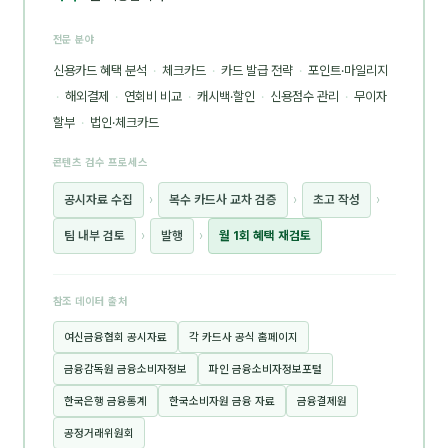
전문 분야
신용카드 혜택 분석
·
체크카드
·
카드 발급 전략
·
포인트·마일리지
·
해외결제
·
연회비 비교
·
캐시백·할인
·
신용점수 관리
·
무이자
할부
·
법인·체크카드
콘텐츠 검수 프로세스
공시자료 수집
›
복수 카드사 교차 검증
›
초고 작성
›
팀 내부 검토
›
발행
›
월 1회 혜택 재검토
참조 데이터 출처
여신금융협회 공시자료
각 카드사 공식 홈페이지
금융감독원 금융소비자정보
파인 금융소비자정보포털
한국은행 금융통계
한국소비자원 금융 자료
금융결제원
공정거래위원회