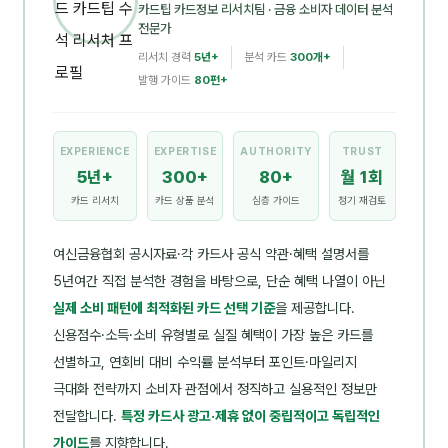
카드팁 카드정보 리서치팀
· 금융 소비자 데이터 분석
전문가
리서치 경력
5년+
분석 카드
300개+
발행 가이드
80편+
EXPERIENCE
EXPERTISE
AUTHORITY
TRUST
5년+
300+
80+
월 1회
카드 리서치
카드 상품 분석
심층 가이드
정기 재검토
여신금융협회 공시자료·각 카드사 공식 약관·혜택 설명서를
5년여간 직접 분석한 경험을 바탕으로, 단순 혜택 나열이 아닌
실제 소비 패턴에 최적화된 카드 선택 기준
을 제공합니다.
신용점수·소득·소비 유형별로 실질 혜택이 가장 높은 카드를
선별하고, 연회비 대비 수익률 분석부터 포인트·마일리지
극대화 전략까지 소비자 관점에서 정직하고 실용적인 정보만
전달합니다.
특정 카드사 광고·제휴 없이 중립적이고 독립적인
가이드
를 지향합니다.