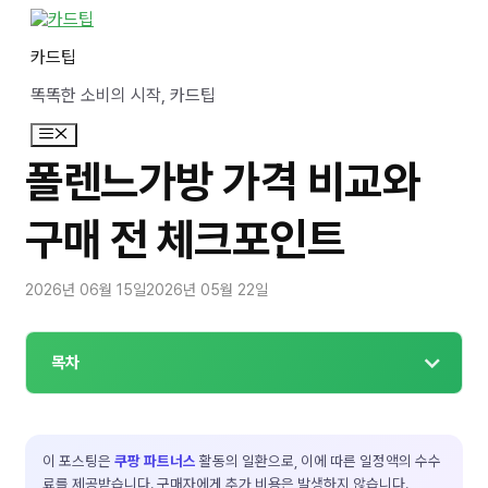
컨
텐
카드팁
츠
로
똑똑한 소비의 시작, 카드팁
건
너
메
뛰
뉴
기
폴렌느가방 가격 비교와
구매 전 체크포인트
2026년 06월 15일
2026년 05월 22일
목차
이 포스팅은
쿠팡 파트너스
활동의 일환으로, 이에 따른 일정액의 수수
료를 제공받습니다. 구매자에게 추가 비용은 발생하지 않습니다.