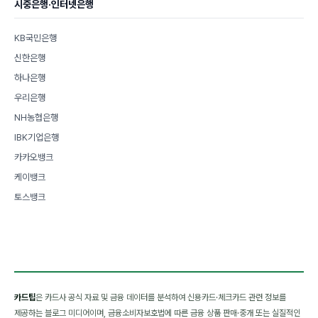
시중은행·인터넷은행
KB국민은행
신한은행
하나은행
우리은행
NH농협은행
IBK기업은행
카카오뱅크
케이뱅크
토스뱅크
카드팁
은 카드사 공식 자료 및 금융 데이터를 분석하여 신용카드·체크카드 관련 정보를
제공하는 블로그 미디어이며, 금융소비자보호법에 따른 금융 상품 판매·중개 또는 실질적인