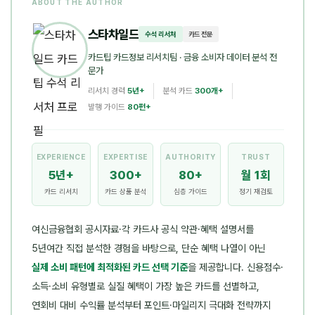
ABOUT THE AUTHOR
스타차일드
수석 리서처
카드 전문
카드팁 카드정보 리서치팀
· 금융 소비자 데이터 분석 전
문가
리서치 경력
5년+
분석 카드
300개+
발행 가이드
80편+
EXPERIENCE
EXPERTISE
AUTHORITY
TRUST
5년+
300+
80+
월 1회
카드 리서치
카드 상품 분석
심층 가이드
정기 재검토
여신금융협회 공시자료·각 카드사 공식 약관·혜택 설명서를
5년여간 직접 분석한 경험을 바탕으로, 단순 혜택 나열이 아닌
실제 소비 패턴에 최적화된 카드 선택 기준
을 제공합니다. 신용점수·
소득·소비 유형별로 실질 혜택이 가장 높은 카드를 선별하고,
연회비 대비 수익률 분석부터 포인트·마일리지 극대화 전략까지