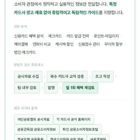
소비자 관점에서 정직하고 실용적인 정보만 전달합니다.
특정
카드사 광고·제휴 없이 중립적이고 독립적인 가이드
를 지향합니다.
전문 분야
신용카드 혜택 분석
·
체크카드
·
카드 발급 전략
·
포인트·마일리지
·
해외결제
·
연회비 비교
·
캐시백·할인
·
신용점수 관리
·
무이자 할부
·
법인·체크카드
콘텐츠 검수 프로세스
공시자료 수집
›
복수 카드사 교차 검증
›
초고 작성
›
팀 내부 검토
›
발행
›
월 1회 혜택 재검토
참조 데이터 출처
여신금융협회 공시자료
각 카드사 공식 홈페이지
금융감독원 금융소비자정보
파인 금융소비자정보포털
한국은행 금융통계
한국소비자원 금융 자료
금융결제원