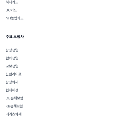
하나카드
BC카드
NH농협카드
주요 보험사
삼성생명
한화생명
교보생명
신한라이프
삼성화재
현대해상
DB손해보험
KB손해보험
메리츠화재