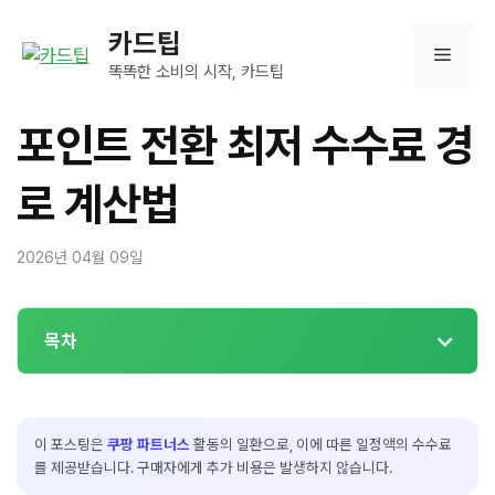
컨
카드팁
텐
메
츠
똑똑한 소비의 시작, 카드팁
로
뉴
건
포인트 전환 최저 수수료 경
너
뛰
로 계산법
기
2026년 04월 09일
목차
이 포스팅은
쿠팡 파트너스
활동의 일환으로, 이에 따른 일정액의 수수료
를 제공받습니다. 구매자에게 추가 비용은 발생하지 않습니다.